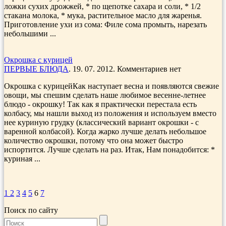
ложки сухих дрожжей, * по щепотке сахара и соли, * 1/2
стакана молока, * мука, растительное масло для жаренья.
Приготовление ухи из сома: Филе сома промыть, наре­зать
небольшими ...
Окрошка с курицей
ПЕРВЫЕ БЛЮДА
. 19. 07. 2012. Комментариев нет
Окрошка с курицейКак наступает весна и появляются свежие
овощи, мы спешим сделать наше любимое весенне-летнее
блюдо - окрошку! Так как я практически перестала есть
колбасу, мы нашли выход из положения и используем вместо
нее куриную грудку (классический вариант окрошки - с
варенной колбасой). Когда жарко лучше делать небольшое
количество окрошки, потому что она может быстро
испортится. Лучше сделать на раз. Итак, Нам понадобится: *
куриная ...
1
2
3
4
5
6
7
Поиск по сайту