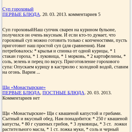
Суп гороховый
ПЕРВЫЕ БЛЮДА
. 20. 03. 2013. комментариев 5
Суп гороховыйНаш супчик сварен на курином бульоне,
получился он очень вкусным. И если кто-то думает, что
гороховый суп можно готовить только с копченостями, пусть
приготовит наш простой суп (для сравнения). Нам
потребовалось: * крылья и спинка от одной курицы, * 1
стакан гороха, * 1 луковица, * 1 морковь, * 2 картофелины, *
соль, зелень и перец по вкусу. Приготовление горохового
супа: Опускаем курицу в кастрюлю с холодной водой, ставим
на огонь. Варим ...
Щи «Монастырские»
ПЕРВЫЕ БЛЮДА
,
ПОСТНЫЕ БЛЮДА
. 20. 03. 2013.
Комментариев нет
Щи «Монастырские» Щи с квашеной капустой и грибами.
Сытный и вкусный обед. Нам понадобится: * 250 г квашеной
капусты, * 80 г сушеных грибов, * 3 луковицы, * 3 ст. ложки
растительного масла, * 1 ст. ложка муки, * соль и черный