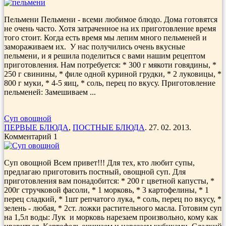
Пельмени Пельмени - всеми любимое блюдо. Дома готовятся
не очень часто. Хотя затраченное на их приготовление время
того стоит. Когда есть время мы лепим много пельменей и
замораживаем их. У нас получились очень вкусные
пельмени, и я решила поделиться с вами нашим рецептом
приготовления. Нам потребуется: * 300 г мякоти говядины, *
250 г свинины, * филе одной куриной грудки, * 2 луковицы, *
800 г муки, * 4-5 яиц, * соль, перец по вкусу. Приготовление
пельменей: Замешиваем ...
Суп овощной
ПЕРВЫЕ БЛЮДА
,
ПОСТНЫЕ БЛЮДА
. 27. 02. 2013.
Комментарий 1
Суп овощной Всем привет!!! Для тех, кто любит супы,
предлагаю приготовить постный, овощной суп. Для
приготовления вам понадобится: * 200 г цветной капусты, *
200г стручковой фасоли, * 1 морковь, * 3 картофелины, * 1
перец сладкий, * 1шт репчатого лука, * соль, перец по вкусу, *
зелень - любая, * 2ст. ложки растительного масла. Готовим суп
на 1,5л воды: Лук и морковь нарезаем произвольно, кому как