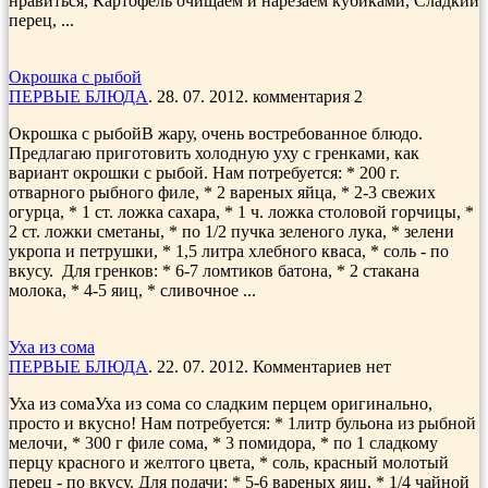
нравиться, Картофель очищаем и нарезаем кубиками, Сладкий
перец, ...
Окрошка с рыбой
ПЕРВЫЕ БЛЮДА
. 28. 07. 2012. комментария 2
Окрошка с рыбойВ жару, очень востребованное блюдо.
Предлагаю приготовить холодную уху с гренками, как
вариант окрошки с рыбой. Нам потребуется: * 200 г.
отварного рыбного филе, * 2 вареных яйца, * 2-3 свежих
огурца, * 1 ст. ложка саха­ра, * 1 ч. ложка столовой горчицы, *
2 ст. ложки сметаны, * по 1/2 пучка зеленого лука, * зелени
укропа и петрушки, * 1,5 литра хлебного кваса, * соль - по
вкусу. Для гренков: * 6-7 ломтиков батона, * 2 стакана
молока, * 4-5 яиц, * сливочное ...
Уха из сома
ПЕРВЫЕ БЛЮДА
. 22. 07. 2012. Комментариев нет
Уха из сомаУха из сома со сладким перцем оригинально,
просто и вкусно! Нам потребуется: * 1литр бульона из рыбной
мело­чи, * 300 г филе сома, * 3 помидора, * по 1 сладкому
перцу красного и желтого цвета, * соль, красный моло­тый
перец - по вкусу. Для подачи: * 5-6 вареных яиц, * 1/4 чайной