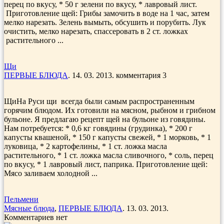
перец по вкусу, * 50 г зелени по вкусу, * лавровый лист.
Приготовление щей: Грибы замочить в воде на 1 час, затем
мелко нарезать. Зелень вы­мыть, обсушить и порубить. Лук
очистить, мелко нарезать, спассеровать в 2 ст. ложках
растительного ...
Щи
ПЕРВЫЕ БЛЮДА
. 14. 03. 2013. комментария 3
ЩиНа Руси щи всегда были самым распространенным
горячим блюдом. Их готовили на мясном, рыбном и грибном
бульоне. Я предлагаю рецепт щей на бульоне из говядины.
Нам потребуется: * 0,6 кг говядины (грудинка), * 200 г
капусты квашеной, * 150 г капусты свежей, * 1 морковь, * 1
луковица, * 2 картофелины, * 1 ст. ложка масла
растительного, * 1 ст. ложка масла сливочного, * соль, перец
по вкусу, * 1 лавровый лист, паприка. Приготовление щей:
Мясо заливаем холодной ...
Пельмени
Мясные блюда
,
ПЕРВЫЕ БЛЮДА
. 13. 03. 2013.
Комментариев нет