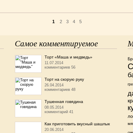
1
2
3
4
5
Самое комментируемое
М
Торт «Маша и медведь»
Бр
11.07.2014
С
комментариев 56
б
Торт на скорую руку
гр
26.04.2014
комментариев 48
д
кр
Тушенная говядина
к
08.05.2014
комментарий 41
ло
мя
Как приготовить вкусный шашлык
20.06.2014
см