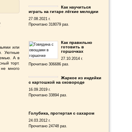
Как научиться
играть на гитаре лёгкие мелодии
27.08.2021 г.
и
Прочитано 318079 раз.
Как правильно
готовить в
зьями или
горшочках
м. Уютные
емью. А в
27.10.2014 г.
ный торт.
Прочитано 306686 раз.
 не много
Жаркое из индейки
с картошкой на сковороде
16.09.2019 г.
Прочитано 33894 раз.
Голубика, протертая с сахаром
24.03.2012 г.
Прочитано 24748 раз.