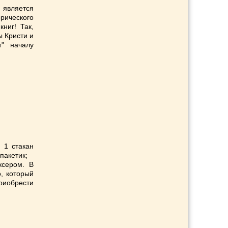
 является
рического
ниг! Так,
 Кристи и
т" началу
 1 стакан
 пакетик;
ксером. В
, который
риобрести