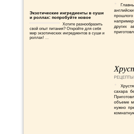
Главн
английск
Экзотические ингредиенты в суши
прошлого 
и роллах: попробуйте новое
например,
Хотите разнообразить
других а
свой опыт питания? Откройте для себя
приготовл
мир экзотических ингредиентов в суши и
роллах! ...
Хрус
РЕЦЕПТЫ
Хруст
сахара б
Приготов
объеме м
нужно пр
комнатную