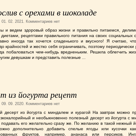
слив с орехами в шоколаде
. 01. 02. 2021. Комментариев нет
мы и ведем здоровый образ жизни и правильно питаемся, делим
 диетами, рецептами правильного питания на своих социальных с
авно иногда так хочется сладенького и вкусного! Я считаю, чт
до крайностей и жестко себя ограничивать, поэтому периодическ
гда побаловаться чем-нибудь вредненьким. Решила облегчить жиз
угим девушкам и представить полезные ...
т из йогурта рецепт
. 09. 09. 2020. Комментариев нет
й десерт из йогурта с миндалем и курагой На завтрак можно пр
изкокалорийный и необыкновенно полезный десерт из йогурта с м
а подавать его желательно сразу же. По желанию в такой нежный 
ожно дополнительно добавить спелые ягоды или кусочки как
рованных фруктов, например, ананаса или персиков. Ингр