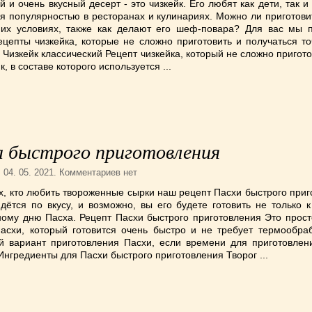
 и очень вкусный десерт - это чизкейк. Его любят как дети, так и
я популярностью в ресторанах и кулинариях. Можно ли приготови
их условиях, также как делают его шеф-повара? Для вас мы 
цепты чизкейка, которые не сложно приготовить и получаться то
 Чизкейк классический Рецепт чизкейка, который не сложно пригот
к, в составе которого используется ...
а быстрого приготовления
. 04. 05. 2021. Комментариев нет
х, кто любить твороженные сырки наш рецепт Пасхи быстрого при
дётся по вкусу, и возможно, вы его будете готовить не только 
ному дню Пасха. Рецепт Пасхи быстрого приготовления Это прост
Пасхи, который готовится очень быстро и не требует термообраб
й вариант приготовления Пасхи, если времени для приготовлен
Ингредиенты для Пасхи быстрого приготовления Творог ...