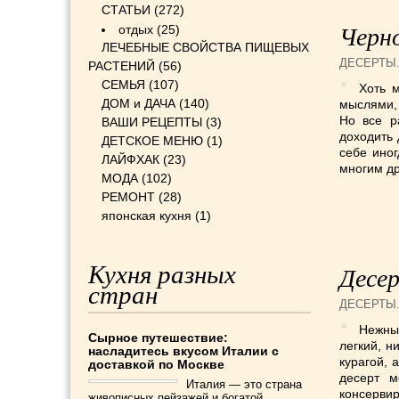
СТАТЬИ
(272)
отдых
(25)
Черно
ЛЕЧЕБНЫЕ СВОЙСТВА ПИЩЕВЫХ
ДЕСЕРТЫ
РАСТЕНИЙ
(56)
СЕМЬЯ
(107)
Хоть 
ДОМ и ДАЧА
(140)
мыслями,
Но все р
ВАШИ РЕЦЕПТЫ
(3)
доходить 
ДЕТСКОЕ МЕНЮ
(1)
себе ино
ЛАЙФХАК
(23)
многим др
МОДА
(102)
РЕМОНТ
(28)
японская кухня
(1)
Кухня разных
Десер
стран
ДЕСЕРТЫ
Нежны
Сырное путешествие:
легкий, н
насладитесь вкусом Италии с
курагой, 
доставкой по Москве
десерт м
Италия — это страна
консерви
живописных пейзажей и богатой