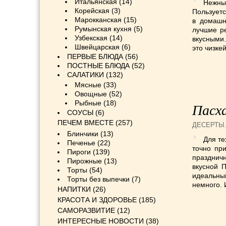
Итальянская
(14)
Нежный
Корейская
(3)
Пользуетс
Марокканская
(15)
в домашн
Румынская кухня
(5)
лучшие ре
Узбекская
(14)
вкусными.
Швейцарская
(6)
это чизкей
ПЕРВЫЕ БЛЮДА
(56)
ПОСТНЫЕ БЛЮДА
(52)
САЛАТИКИ
(132)
Мясные
(33)
Овощные
(52)
Рыбные
(18)
Пасх
СОУСЫ
(6)
ПЕЧЕМ ВМЕСТЕ
(257)
ДЕСЕРТЫ
Блинчики
(13)
Для те
Печенье
(22)
точно при
Пироги
(139)
празднич
Пирожные
(13)
вкусной 
Торты
(54)
идеальны
Торты без выпечки
(7)
немного. 
НАПИТКИ
(26)
КРАСОТА И ЗДОРОВЬЕ
(185)
САМОРАЗВИТИЕ
(12)
ИНТЕРЕСНЫЕ НОВОСТИ
(38)