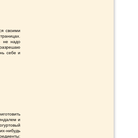
ся своими
траницах.
о не надо
и разрешаю
нь себе и
иготовить
индалем и
йогуртовый
их-нибудь
едиенты: