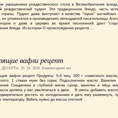
ым украшением рождественского стола в Великобритании всегда
ий рождественский пудинг. Это традиционное блюдо, часть исто
страны. Пудинг даже выступает в качестве "героя" английских к
 он упоминался в произведениях легендарной писательницы Агаты
второв и даже в церквях во время песнопений дают "стар
ения блюда. Из истории О происхождении рецепта ...
тящие вафли рецепт
,
ДЕСЕРТЫ
. 25. 01. 2020. Комментариев нет
ящие вафли рецепт Продукты: 5-6 яиц; 200 г сливочного масла;
елого; 1 стакан муки без горки; Подсолнечное масло; Ванилин
ление Соединяем в глубокой миске сахар, ванилин и яйца ми
асса должна у вас увеличиться в двое. В смесь добавить масло
едварительно достать из холодильника и дать ему размякнуть, п
 температуру. Взбить нужно до массы плотной ...