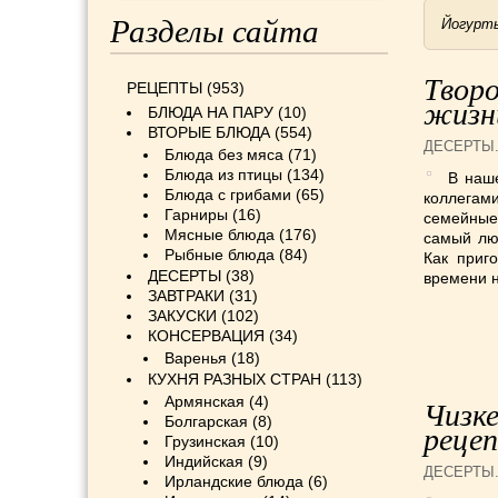
Разделы сайта
Йогурты
Твор
РЕЦЕПТЫ
(953)
жизн
БЛЮДА НА ПАРУ
(10)
ВТОРЫЕ БЛЮДА
(554)
ДЕСЕРТЫ
Блюда без мяса
(71)
Блюда из птицы
(134)
В наше
Блюда с грибами
(65)
коллегам
Гарниры
(16)
семейные
Мясные блюда
(176)
самый лю
Рыбные блюда
(84)
Как приг
ДЕСЕРТЫ
(38)
времени н
ЗАВТРАКИ
(31)
ЗАКУСКИ
(102)
КОНСЕРВАЦИЯ
(34)
Варенья
(18)
КУХНЯ РАЗНЫХ СТРАН
(113)
Армянская
(4)
Чизке
Болгарская
(8)
реце
Грузинская
(10)
Индийская
(9)
ДЕСЕРТЫ
Ирландские блюда
(6)