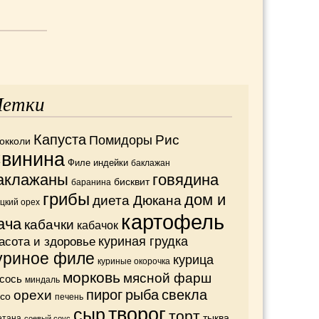
етки
Капуста
Рис
Помидоры
окколи
винина
Филе индейки
баклажан
аклажаны
говядина
бисквит
баранина
грибы
дом и
диета Дюкана
ецкий орех
картофель
ача
кабачки
кабачок
асота и здоровье
куриная грудка
уриное филе
курица
куриные окорочка
морковь
мясной фарш
сось
миндаль
орехи
пирог
рыба
свекла
со
печень
творог
сыр
торт
тыква
етана
соевый соус