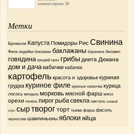
комментариев 39
Метки
Свинина
Капуста
Рис
Помидоры
Брокколи
баклажаны
бисквит
Филе индейки
баклажан
баранина
грибы
говядина
диета Дюкана
грецкий орех
дом и дача
кабачки
кабачок
картофель
красота и здоровье
куриная
куриное филе
грудка
курица
куриные окорочка
морковь
мясной фарш
лосось
мясо
миндаль
орехи
пирог
рыба
свекла
печень
сметана
соевый
творог
сыр
торт
тыква
фарш
фасоль
соус
яблоки
яйца
шампиньоны
чернослив