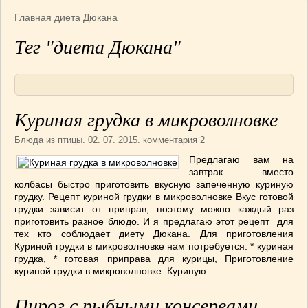
Армянская
(4)
Главная
диета Дюкана
Болгарская
(8)
Тег "диета Дюкана"
Грузинская
(10)
Индийская
(9)
Ирландские блюда
(6)
Итальянская
(14)
Куриная грудка в микроволновке
Корейская
(3)
Марокканская
(15)
Блюда из птицы
. 02. 07. 2015. комментария 2
Румынская кухня
(5)
Предлагаю вам на
завтрак вместо
Узбекская
(14)
колбасы быстро приготовить вкусную запеченную куриную
Швейцарская
(6)
грудку. Рецепт куриной грудки в микроволновке Вкус готовой
ПЕРВЫЕ БЛЮДА
(56)
грудки зависит от приправ, поэтому можно каждый раз
приготовить разное блюдо. И я предлагаю этот рецепт для
ПОСТНЫЕ БЛЮДА
(52)
тех кто соблюдает диету Дюкана. Для приготовления
САЛАТИКИ
(132)
Куриной грудки в микроволновке нам потребуется: * куриная
грудка, * готовая приправа для курицы, Приготовление
Мясные
(33)
куриной грудки в микроволновке: Куриную ...
Овощные
(52)
Рыбные
(18)
Пирог с рыбными консервами