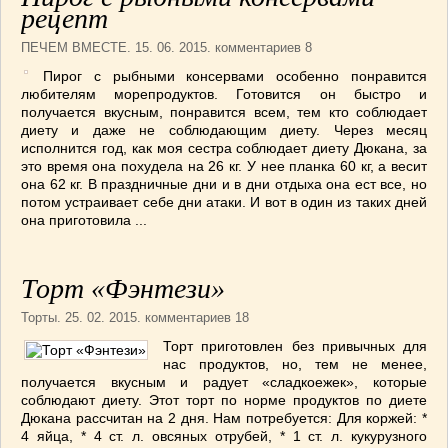
рецепт
СОУСЫ
(6)
ПЕЧЕМ ВМЕСТЕ
(257)
ПЕЧЕМ ВМЕСТЕ
. 15. 06. 2015. комментариев 8
Блинчики
(13)
Пирог с рыбными консервами особенно понравится
Печенье
(22)
любителям морепродуктов. Готовится он быстро и
получается вкусным, понравится всем, тем кто соблюдает
Пироги
(139)
диету и даже не соблюдающим диету. Через месяц
Пирожные
(13)
исполнится год, как моя сестра соблюдает диету Дюкана, за
это время она похудела на 26 кг. У нее планка 60 кг, а весит
Торты
(54)
она 62 кг. В праздничные дни и в дни отдыха она ест все, но
Торты без выпечки
(7)
потом устраивает себе дни атаки. И вот в один из таких дней
НАПИТКИ
(26)
она приготовила ...
КРАСОТА И ЗДОРОВЬЕ
(185)
САМОРАЗВИТИЕ
(12)
Торт «Фэнтези»
ИНТЕРЕСНЫЕ НОВОСТИ
(38)
Торты
. 25. 02. 2015. комментариев 18
СТАТЬИ
(272)
Торт приготовлен без привычных для
отдых
(25)
нас продуктов, но, тем не менее,
ЛЕЧЕБНЫЕ СВОЙСТВА ПИЩЕВЫХ РАСТЕНИЙ
получается вкусным и радует «сладкоежек», которые
(56)
соблюдают диету. Этот торт по норме продуктов по диете
СЕМЬЯ
(107)
Дюкана рассчитан на 2 дня. Нам потребуется: Для коржей: *
4 яйца, * 4 ст. л. овсяных отрубей, * 1 ст. л. кукурузного
ДОМ и ДАЧА
(140)