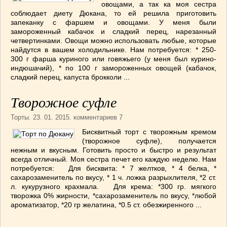
овощами, а так ка моя сестра
соблюдает диету Дюкана, то ей решила приготовить
запеканку с фаршем и овощами. У меня были
замороженный кабачок и сладкий перец, нарезанный
четвертинками. Овощи можно использовать любые, которые
найдутся в вашем холодильнике. Нам потребуется: * 250-
300 г фарша куриного или говяжьего (у меня был курино-
индюшачий), * по 100 г замороженных овощей (кабачок,
сладкий перец, капуста брокколи ...
Творожное суфле
Торты
. 23. 01. 2015. комментариев 7
Бисквитный торт с творожным кремом
(творожное суфле), получается
нежным и вкусным. Готовить просто и быстро и результат
всегда отличный. Моя сестра печет его каждую неделю. Нам
потребуется: Для бисквита: * 7 желтков, * 4 белка, *
сахарозаменитель по вкусу, * 1 ч. ложка разрыхлителя, *2 ст.
л. кукурузного крахмала. Для крема: *300 гр. мягкого
творожка 0% жирности, *сахарозаменитель по вкусу, *любой
ароматизатор, *20 гр желатина, *0.5 ст. обезжиренного ...