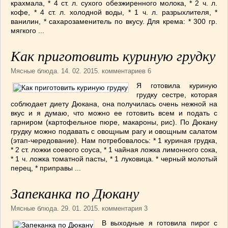
крахмала, * 4 ст. л. сухого обезжиренного молока, * 2 ч. л.
ВАШИ РЕЦЕПТЫ
(3)
кофе, * 4 ст. л. холодной воды, * 1 ч. л. разрыхлителя, *
ванилин, * сахарозаменитель по вкусу. Для крема: * 300 гр.
ДЕТСКОЕ МЕНЮ
(1)
мягкого ...
ЛАЙФХАК
(23)
МОДА
(102)
Как приготовить куриную грудку
РЕМОНТ
(28)
Мясные блюда
. 14. 02. 2015. комментариев 6
японская кухня
(1)
Я готовила куриную
грудку сестре, которая
соблюдает диету Дюкана, она получилась очень нежной на
вкус и я думаю, что можно ее готовить всем и подать с
гарниром (картофельное пюре, макароны, рис). По Дюкану
грудку можно подавать с овощным рагу и овощным салатом
(этап-чередование). Нам потребовалось: * 1 куриная грудка,
* 2 ст. ложки соевого соуса, * 1 чайная ложка лимонного сока,
* 1 ч. ложка томатной пасты, * 1 луковица. * черный молотый
перец, * приправы ...
Запеканка по Дюкану
Мясные блюда
. 29. 01. 2015. комментария 3
В выходные я готовила пирог с