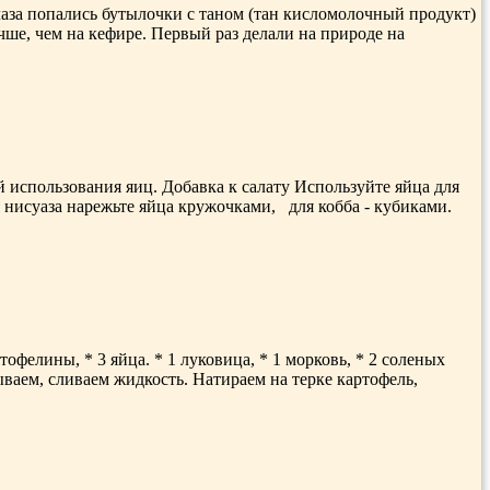
лаза попались бутылочки с таном (тан кисломолочный продукт)
ше, чем на кефире. Первый раз делали на природе на
 использования яиц. Добавка к салату Используйте яйца для
я нисуаза нарежьте яйца кружочками, для кобба - кубиками.
фелины, * 3 яйца. * 1 луковица, * 1 морковь, * 2 соленых
ываем, сливаем жидкость. Натираем на терке картофель,