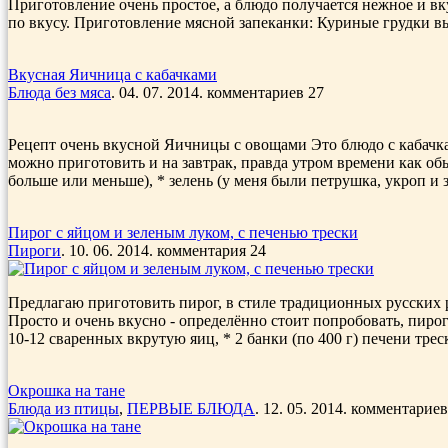
Приготовление очень простое, а блюдо получается нежное и вкус
по вкусу. Приготовление мясной запеканки: Куриные грудки вы
Вкусная Яичница с кабачками
Блюда без мяса
. 04. 07. 2014. комментариев 27
Рецепт очень вкусной Яичницы с овощами Это блюдо с кабачка
можно приготовить и на завтрак, правда утром времени как обы
больше или меньше), * зелень (у меня были петрушка, укроп и зе
Пирог с яйцом и зеленым луком, с печенью трески
Пироги
. 10. 06. 2014. комментария 24
Предлагаю приготовить пирог, в стиле традиционных русских р
Просто и очень вкусно - определённо стоит попробовать, пирог
10-12 сваренных вкрутую яиц, * 2 банки (по 400 г) печени треск
Окрошка на тане
Блюда из птицы
,
ПЕРВЫЕ БЛЮДА
. 12. 05. 2014. комментариев