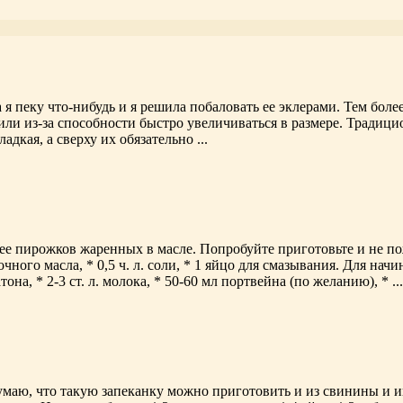
 я пеку что-нибудь и я решила побаловать ее эклерами. Тем боле
чили из-за способности быстро увеличиваться в размере. Традиц
кая, а сверху их обязательно ...
е пирожков жаренных в масле. Попробуйте приготовьте и не пожал
очного масла, * 0,5 ч. л. соли, * 1 яйцо для смазывания. Для нач
тона, * 2-3 ст. л. молока, * 50-60 мл портвейна (по желанию), * ...
умаю, что такую запеканку можно приготовить и из свинины и ин