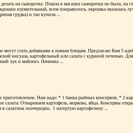
 делать на сыворотке. Пошла в магазин сыворотки не было, на г
окрошки изумительный, всем понравилось, окрошка оказалась луч
риная грудка) и тан купила ...
е могут стать добавками к новым блюдам. Предлагаю Вам 5 идей
узский нисуаза, картофельный или салата с куриной печенью. Дл
еный лук и майонез. Начинка ...
приготовлении. Нам надо: * 1 банка рыбных консервов, * 2 карто
ие салата: Отвариваем картофель, морковь, яйца. Консервы откр
 в салатник поочередно, 1 натертую картофелину ...