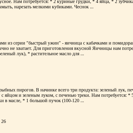
ное. Нам потребуется: * 2 куриные грудки, * 4 яйца, * 2 зубчик
мыть, нарезать мелкими кубиками. Чеснок ...
ми из серии "быстрый ужин" - яичница с кабачками и помидора
чно не хватает. Для приготовления вкусной Яичницы нам потребу
леный лук), * растительное масло для ...
ыбных пирогов. В начинке всего три продукта: зеленый лук, пе
 с яйцом и зеленым луком, с печенью треки. Нам потребуется: * 
и в масле, * 1 большой пучок (100-120 ...
 26