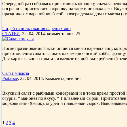
Очередной раз собралась приготовить окрошку, сначала решила
и я решила приготовить окрошку на тане и не пожалела. Вкус 
праздниках с вареной колбасой, а вчера делала дома с мясом (ку
5 идей использования вареных яиц
СТАТЬИ
. 22. 04. 2014. комментариев 25
После празднования Пасхи остается много вареных яиц, которы
приготовления сала­тов, таких как американский кобба, франц
Для картофельного салата - измельчите, добавьте рубле­ный зел
Салат мимоза
Рыбные
. 22. 04. 2014. Комментариев нет
Вкусный салат с рыбными консервами и в тоже время простой в 
огурца, * майонез по вкусу, * 1 плавленый сырок. Приготовлен
морковь яйцо (белок), огурец и плавленый сырок. Выкладываем
1
2
3
4