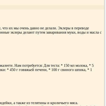
е, что их мы очень давно не делали. Эклеры в переводе
ионные эклеры делают путем заваривания муки, воды и масла с
еете. Нам потребуется: Для теста: * 150 мл молока, * 5
инки: * 450 г говяжьей печени, * 100 г свиного шпика, * 1
дейки, а также из телятины и кроличьего мяса.