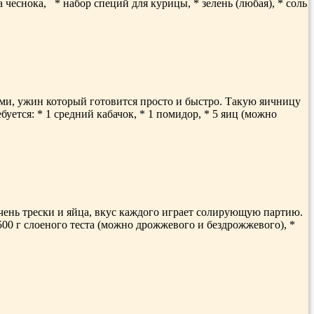
а чеснока, * набор специй для курицы, * зелень (любая), * соль
ми, ужин который готовится просто и быстро. Такую яичницу
ется: * 1 средний кабачок, * 1 помидор, * 5 яиц (можно
чень трески и яйца, вкус каждого играет солирующую партию.
500 г слоеного теста (можно дрожжевого и бездрожжевого), *