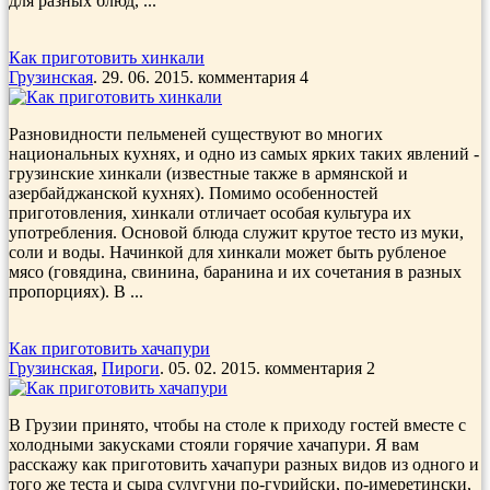
для разных блюд, ...
Как приготовить хинкали
Грузинская
. 29. 06. 2015. комментария 4
Разновидности пельменей существуют во мно­гих
национальных кухнях, и одно из самых ярких таких явлений -
грузинские хинкали (известные также в армянской и
азербайджанской кухнях). Помимо особенностей
приготовления, хинкали отличает особая культура их
употребления. Основой блюда служит крутое тесто из муки,
со­ли и воды. Начинкой для хинкали может быть рубленое
мясо (говяди­на, свинина, баранина и их сочетания в разных
пропорциях). В ...
Как приготовить хачапури
Грузинская
,
Пироги
. 05. 02. 2015. комментария 2
В Грузии принято, чтобы на столе к приходу гостей вместе с
холодными закусками стояли горячие хачапури. Я вам
расскажу как приготовить хачапури разных видов из одного и
того же теста и сыра сулугуни по-гурийски, по-имеретински,