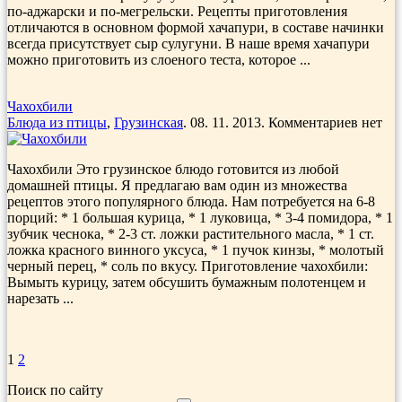
по-аджарски и по-мегрельски. Рецепты приготовления
отличаются в основном формой хачапури, в составе начинки
всегда присутствует сыр сулугуни. В наше время хачапури
можно приготовить из слоеного теста, которое ...
Чахохбили
Блюда из птицы
,
Грузинская
. 08. 11. 2013. Комментариев нет
Чахохбили Это грузинское блюдо готовится из любой
домашней птицы. Я предлагаю вам один из множества
рецептов этого популярного блюда. Нам потребуется на 6-8
порций: * 1 большая курица, * 1 луко­вица, * 3-4 помидора, * 1
зубчик чеснока, * 2-3 ст. ложки рас­тительного масла, * 1 ст.
ложка красного винного уксуса, * 1 пучок кинзы, * молотый
черный перец, * соль по вкусу. Приготовление чахохбили:
Вымыть курицу, затем обсушить бумажным полотенцем и
нарезать ...
1
2
Поиск по сайту