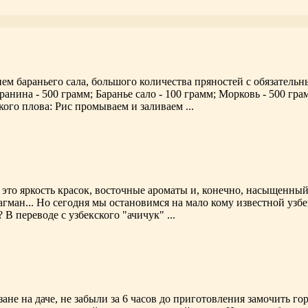
ем бараньего сала, большого количества пряностей с обязатель
нина - 500 грамм; Баранье сало - 100 грамм; Морковь - 500 грам
ого плова: Рис промываем и заливаем ...
это яркость красок, восточные ароматы и, конечно, насыщенны
агман... Но сегодня мы остановимся на мало кому известной узб
 В переводе с узбекского "ачичук" ...
е на даче, не забыли за 6 часов до приготовления замочить гор