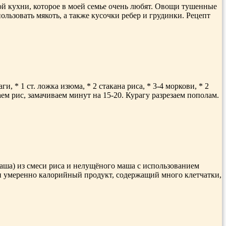
кой кухни, которое в моей семье очень любят. Овощи тушенные
ользовать мякоть, а также кусочки ребер и грудинки. Рецепт
 * 1 ст. ложка изюма, * 2 стакана риса, * 3-4 моркови, * 2
аем рис, замачиваем минут на 15-20. Курагу разрезаем пополам.
аша) из смеси риса и нелущёного маша с использованием
й и умеренно калорийный продукт, содержащий много клетчатки,