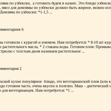
яма по узбекски, а готовить будем в казане. Это блюдо узбекс
о, мясо для домлямы по узбекски должно быть жирное, можно исп
омляма по узбекски: *1-1,5 ...
комментариев 6
отовили с курагой и изюмом. Нам потребуется: * 8-10 шт кураги,
жки растительного масла, * 2 стакана воды. Готовим плов: Промыв
стрюлю с толстым дном наливаем растительное ...
комментария 2
ской кухне популярное блюдо, это вегетарианский плов (или к
людо готовим часто, очень вкусно и полезно. Маш – диетически
для вегетарианцев. Нам потребуется: *1 ...