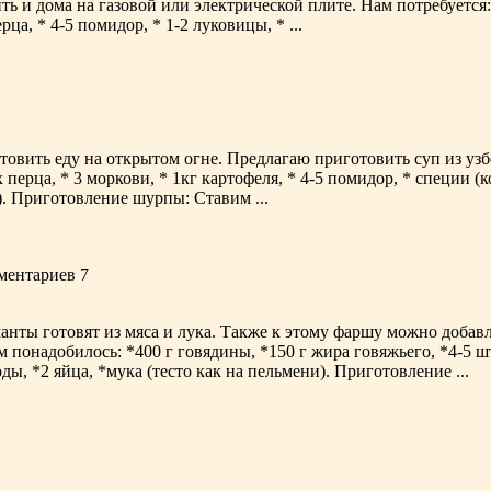
 и дома на газовой или электрической плите. Нам потребуется:
рца, * 4-5 помидор, * 1-2 луковицы, * ...
овить еду на открытом огне. Предлагаю приготовить суп из узб
 перца, * 3 моркови, * 1кг картофеля, * 4-5 помидор, * специи (ко
). Приготовление шурпы: Ставим ...
мментариев 7
нты готовят из мяса и лука. Также к этому фаршу можно добавл
понадобилось: *400 г говядины, *150 г жира говяжьего, *4-5 шт
ды, *2 яйца, *мука (тесто как на пельмени). Приготовление ...