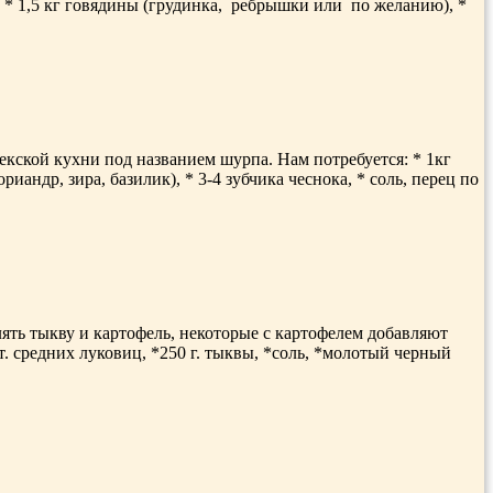
 * 1,5 кг говядины (грудинка, ребрышки или по желанию), *
екской кухни под названием шурпа. Нам потребуется: * 1кг
риандр, зира, базилик), * 3-4 зубчика чеснока, * соль, перец по
ять тыкву и картофель, некоторые с картофелем добавляют
. средних луковиц, *250 г. тыквы, *соль, *молотый черный