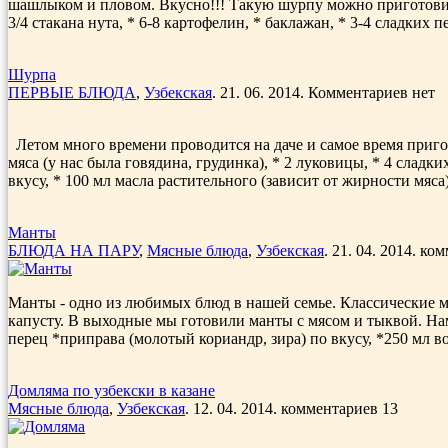
шашлыком и пловом. Вкусно!!! Такую шурпу можно приготовить
3/4 стакана нута, * 6-8 картофелин, * баклажан, * 3-4 сладких пе
Шурпа
ПЕРВЫЕ БЛЮДА
,
Узбекская
. 21. 06. 2014. Комментариев нет
Летом много времени проводится на даче и самое время пригот
мяса (у нас была говядина, грудинка), * 2 луковицы, * 4 сладких
вкусу, * 100 мл масла растительного (зависит от жирности мяса
Манты
БЛЮДА НА ПАРУ
,
Мясные блюда
,
Узбекская
. 21. 04. 2014. ко
Манты - одно из любимых блюд в нашей семье. Классические ма
капусту. В выходные мы готовили манты с мясом и тыквой. Нам 
перец *приправа (молотый кориандр, зира) по вкусу, *250 мл во
Домляма по узбекски в казане
Мясные блюда
,
Узбекская
. 12. 04. 2014. комментариев 13