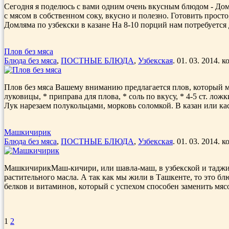
Сегодня я поделюсь с вами одним очень вкусным блюдом - Домл
с мясом в собственном соку, вкусно и полезно. Готовить прост
Домляма по узбекски в казане На 8-10 порций нам потребуется Д
Плов без мяса
Блюда без мяса
,
ПОСТНЫЕ БЛЮДА
,
Узбекская
. 01. 03. 2014. 
Плов без мяса Вашему вниманию предлагается плов, который мы г
луковицы, * приправа для плова, * соль по вкусу, * 4-5 ст. ло
Лук нарезаем полукольцами, морковь соломкой. В казан или ка
Машкичирик
Блюда без мяса
,
ПОСТНЫЕ БЛЮДА
,
Узбекская
. 01. 03. 2014. 
МашкичирикМаш-кичири, или шавла-маш, в узбекской и таджик
растительного масла. А так как мы жили в Ташкенте, то это б
белков и витаминов, который с успехом способен заменить мясо 
1
2