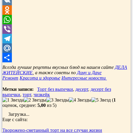
Twitter
VK
Odnoklassniki
WhatsApp
Viber
Telegram
Mail.Ru
Отправить
Всегда лучшие рецепты вкусных блюд на нашем сайте
ДЕЛА
ЖИТЕЙСКИЕ
, а также советы по
Дому и Даче
Ремонт
Красота и здоровье
Интересные новости
Метки записи:
Торт без выпечки
,
десерт
,
десерт без
выпечки
,
торт
,
чизкейк
(
1
оценок, среднее:
5,00
из 5)
Загрузка...
Еще с сайта:
Творожено-сметанный торт на все случаи жизни