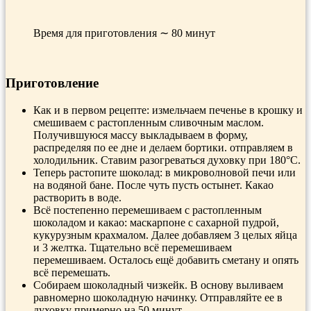
Время для приготовления ∼ 80 минут
Приготовление
Как и в первом рецепте: измельчаем печенье в крошку и
смешиваем с растопленным сливочным маслом.
Получившуюся массу выкладываем в форму,
распределяя по ее дне и делаем бортики. отправляем в
холодильник. Ставим разогреваться духовку при 180°С.
Теперь растопите шоколад: в микроволновой печи или
на водяной бане. После чуть пусть остынет. Какао
растворить в воде.
Всё постепенно перемешиваем с растопленным
шоколадом и какао: маскарпоне с сахарной пудрой,
кукурузным крахмалом. Далее добавляем 3 целых яйца
и 3 желтка. Тщательно всё перемешиваем
перемешиваем. Осталось ещё добавить сметану и опять
всё перемешать.
Собираем шоколадный чизкейк. В основу выливаем
равномерно шоколадную начинку. Отправляйте ее в
духовку примерно на 50 минут.