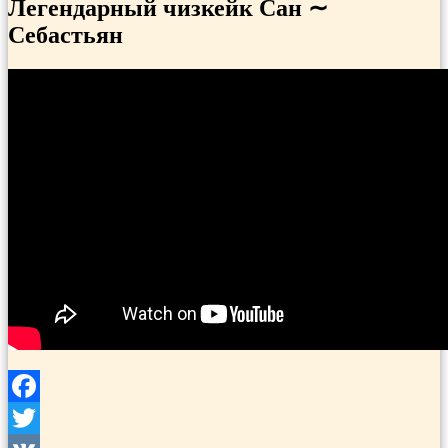
Легендарный чизкейк Сан ∼
Себастьян
Facebook