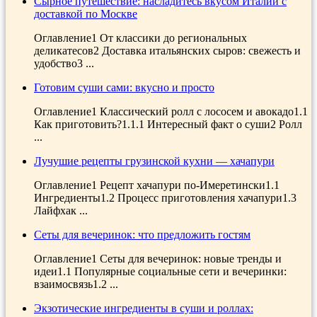
Сырное путешествие: насладитесь вкусом Италии с
доставкой по Москве
Оглавление1 От классики до региональных
деликатесов2 Доставка итальянских сыров: свежесть и
удобство3 ...
Готовим суши сами: вкусно и просто
Оглавление1 Классический ролл с лососем и авокадо1.1
Как приготовить?1.1.1 Интересный факт о суши2 Ролл
...
Лучушие рецепты грузинской кухни — хачапури
Оглавление1 Рецепт хачапури по-Имеретински1.1
Ингредиенты1.2 Процесс приготовления хачапури1.3
Лайфхак ...
Сеты для вечеринок: что предложить гостям
Оглавление1 Сеты для вечеринок: новые тренды и
идеи1.1 Популярные социальные сети и вечеринки:
взаимосвязь1.2 ...
Экзотические ингредиенты в суши и роллах: