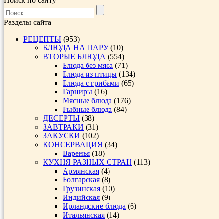
Поиск по сайту
Разделы сайта
РЕЦЕПТЫ
(953)
БЛЮДА НА ПАРУ
(10)
ВТОРЫЕ БЛЮДА
(554)
Блюда без мяса
(71)
Блюда из птицы
(134)
Блюда с грибами
(65)
Гарниры
(16)
Мясные блюда
(176)
Рыбные блюда
(84)
ДЕСЕРТЫ
(38)
ЗАВТРАКИ
(31)
ЗАКУСКИ
(102)
КОНСЕРВАЦИЯ
(34)
Варенья
(18)
КУХНЯ РАЗНЫХ СТРАН
(113)
Армянская
(4)
Болгарская
(8)
Грузинская
(10)
Индийская
(9)
Ирландские блюда
(6)
Итальянская
(14)