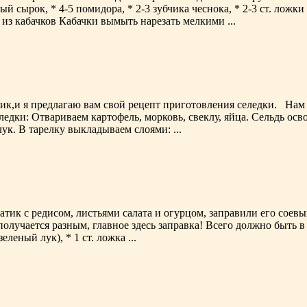
ый сырок, * 4-5 помидора, * 2-3 зубчика чеснока, * 2-3 ст. ложки
 из кабачков Кабачки вымыть нарезать мелкими ...
к,и я предлагаю вам свой рецепт приготовления селедки. Нам по
 селедки: Отвариваем картофель, морковь, свеклу, яйца. Сельдь 
ук. В тарелку выкладываем слоями: ...
ик с редисом, листьями салата и огурцом, заправили его соевым
получается разным, главное здесь заправка! Всего должно быть в 
еленый лук), * 1 ст. ложка ...