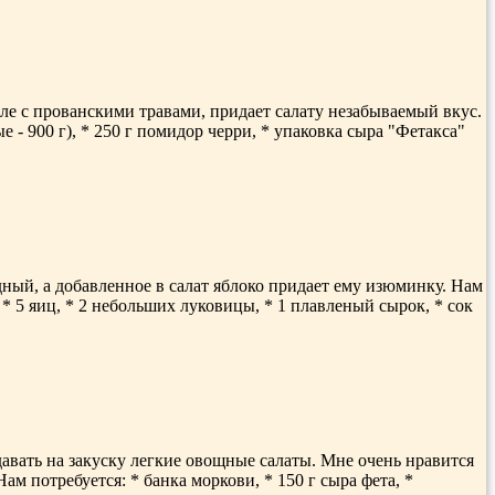
ле с прованскими травами, придает салату незабываемый вкус.
 - 900 г), * 250 г помидор черри, * упаковка сыра "Фетакса"
дный, а добавленное в салат яблоко придает ему изюминку. Нам
, * 5 яиц, * 2 небольших луковицы, * 1 плавленый сырок, * сок
давать на закуску легкие овощные салаты. Мне очень нравится
м потребуется: * банка моркови, * 150 г сыра фета, *