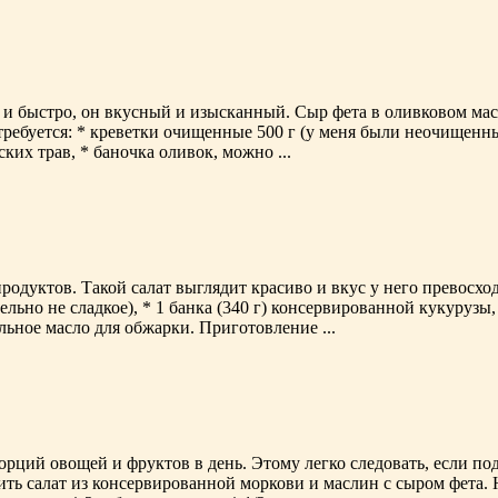
 и быстро, он вкусный и изысканный. Сыр фета в оливковом мас
требуется: * креветки очищенные 500 г (у меня были неочищенные
ских трав, * баночка оливок, можно ...
одуктов. Такой салат выглядит красиво и вкус у него превосхо
тельно не сладкое), * 1 банка (340 г) консервированной кукурузы
льное масло для обжарки. Приготовление ...
орций овощей и фруктов в день. Этому легко следовать, если по
ть салат из консервированной моркови и маслин с сыром фета. На