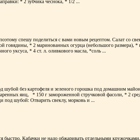
авки: * 2 зубчика чеснока, * 1/2 ...
 поэтому спешу поделиться с вами новым рецептом. Салат со св
ной говядины, * 2 маринованных огурца (небольшого размера), *
чного уксуса, * 4 ст. л. оливкового масла, *соль ...
д шубой без картофеля и зеленого горошка под домашним майон
 варенных яиц, * 150 г замороженной стручковой фасоли, * 2 сре
и под шубой: Отварить свеклу, морковь и ...
ится быстро. Кабачки не надо обжаривать отдельными кружочками