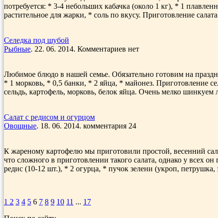
потребуется: * 3-4 небольших кабачка (около 1 кг), * 1 плавленн
растительное для жарки, * соль по вкусу. Приготовление салата
Селедка под шубой
Рыбные
. 22. 06. 2014. Комментариев нет
Любимое блюдо в нашей семье. Обязательно готовим на праздни
* 1 морковь, * 0,5 банки, * 2 яйца, * майонез. Приготовление
сельдь, картофель, морковь, белок яйца. Очень мелко шинкуем л
Салат с редисом и огурцом
Овощные
. 18. 06. 2014. комментария 24
К жареному картофелю мы приготовили простой, весенний салат
что сложного в приготовлении такого салата, однако у всех он 
редис (10-12 шт.), * 2 огурца, * пучок зелени (укроп, петрушка, з
1
2
3
4
5
6
7
8
9
10
11
...
17