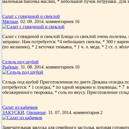
маленькая баночка маслин, * небольшой пучок петрушки. Для запр
Салат с говядиной и свеклой
Мясные
. 02. 09. 2014. комментариев 16
Салат с говядиной и свеклой Блюда со свеклой очень полезны,
заправке. Нам потребуется: *4 небольших свеклы, * 300 г варе
(по желанию), * 2 веточки тимьяна, * 1 ч. л. меда, * 2 ст. л. ябло
Сельдь под шубой
Рыбные
. 31. 08. 2014. комментариев 10
Сельдь под шубой Приготовленная по диете Дюкана селедка по
потребуется: * 1 селедка, * по одной моркови и луковицы, * 7
обезжиренного творожка, * соль по вкусу. Приготовление сельд
Салат из кабачков
ЗАКУСКИ
,
Овощные
. 31. 07. 2014. комментария 2
Замечательная закуска для семейного застолья, которая готов