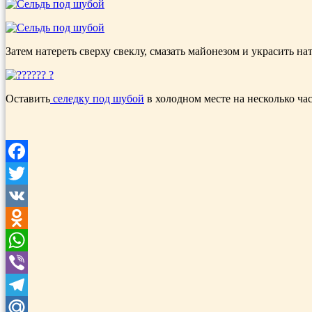
Затем натереть сверху свеклу, смазать майонезом и украсить н
Оставить
селедку под шубой
в холодном месте на несколько ча
Facebook
Twitter
VK
Odnoklassniki
WhatsApp
Viber
Telegram