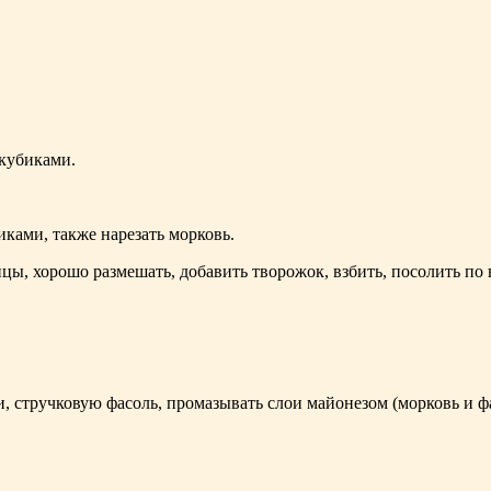
 кубиками.
иками, также нарезать морковь.
чицы, хорошо размешать, добавить творожок, взбить, посолить п
и, стручковую фасоль, промазывать слои майонезом (морковь и фа