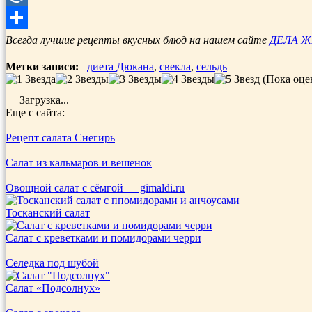
Mail.Ru
Отправить
Всегда лучшие рецепты вкусных блюд на нашем сайте
ДЕЛА 
Метки записи:
диета Дюкана
,
свекла
,
сельдь
(Пока оце
Загрузка...
Еще с сайта:
Рецепт салата Снегирь
Салат из кальмаров и вешенок
Овощной салат с сёмгой — gimaldi.ru
Тосканский салат
Салат с креветками и помидорами черри
Селедка под шубой
Салат «Подсолнух»