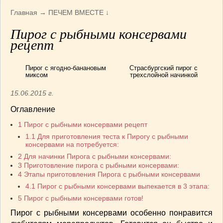
Армянская
(4)
Главная
→
ПЕЧЕМ ВМЕСТЕ
↓
Болгарская
(8)
Пирог с рыбными консервами
Грузинская
(10)
рецепт
Индийская
(9)
Ирландские блюда
(6)
Пирог с ягодно-банановым
Страсбургский пирог с
Итальянская
(14)
миксом
трехслойной начинкой
Корейская
(3)
15.06.2015 г.
Марокканская
(15)
Оглавление
Румынская кухня
(5)
1
Пирог с рыбными консервами рецепт
Узбекская
(14)
1.1
Для приготовления теста к Пирогу с рыбными
Швейцарская
(6)
консервами на потребуется:
ПЕРВЫЕ БЛЮДА
(56)
2
Для начинки Пирога с рыбными консервами:
ПОСТНЫЕ БЛЮДА
(52)
3
Приготовление пирога с рыбными консервами:
4
Этапы приготовления Пирога с рыбными консервами
САЛАТИКИ
(132)
4.1
Пирог с рыбными консервами выпекается в 3 этапа:
Мясные
(33)
5
Пирог с рыбными консервами готов!
Овощные
(52)
Пирог с рыбными консервами особенно понравится
Рыбные
(18)