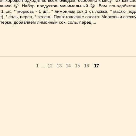
Он хорошо подходит ко всем блюдам, особенно к мясу, так как сп
ванию 🙂 Набор продуктов минимальный 😀 Вам понадобится:
 1 шт., * морковь - 1 шт., * лимонный сок 1 ст. ложка, * масло по
е), * соль, перец, * зелень. Приготовление салата: Морковь и свек
 терке, добавляем лимонный сок, соль, перец ...
1
...
12
13
14
15
16
17