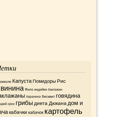
етки
Капуста
Рис
Помидоры
окколи
винина
Филе индейки
баклажан
аклажаны
говядина
бисквит
баранина
грибы
дом и
диета Дюкана
ецкий орех
картофель
ача
кабачки
кабачок