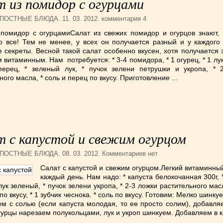
 из помидор с огурцами
ПОСТНЫЕ БЛЮДА
. 11. 03. 2012. комментария 4
 помидор с огурцамиСалат из свежих помидор и огурцов знают, 
о все! Тем не менее, у всех он получается разный и у каждого 
 секреты. Весной такой салат особенно вкусен, хотя получается
м витаминным. Нам потребуется: * 3-4 помидора, * 1 огурец, * 1 лук
перец, * зеленый лук, * пучок зелени петрушки и укропа, * 2
ного масла, * соль и перец по вкусу. Приготовление ...
т с капустой и свежим огурцом
ПОСТНЫЕ БЛЮДА
. 08. 03. 2012. Комментариев нет
Салат с капустой и свежим огурцом.Легкий витаминны
каждый день. Нам надо: * капуста белокочанная 300г, 
 лук зеленый, * пучок зелени укропа, * 2-3 ложки растительного масл
о вкусу, * 1 зубчик чеснока. * соль по вкусу. Готовим: Мелко шинкуе
м с солью (если капуста молодая, то ее просто солим), добавля
гурцы нарезаем полукольцами, лук и укроп шинкуем. Добавляем в кап