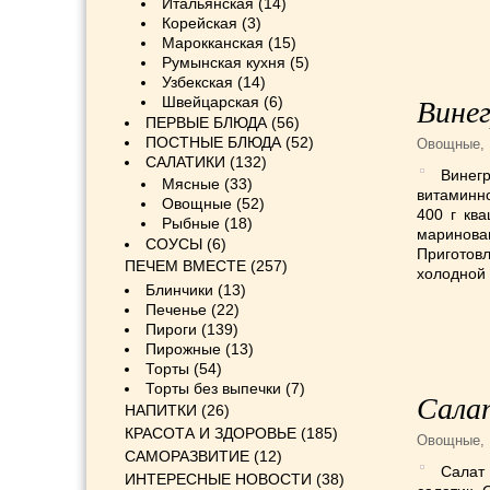
Итальянская
(14)
Корейская
(3)
Марокканская
(15)
Румынская кухня
(5)
Узбекская
(14)
Швейцарская
(6)
Вине
ПЕРВЫЕ БЛЮДА
(56)
ПОСТНЫЕ БЛЮДА
(52)
Овощные
,
САЛАТИКИ
(132)
Винег
Мясные
(33)
витаминно
Овощные
(52)
400 г ква
Рыбные
(18)
маринова
СОУСЫ
(6)
Приготов
ПЕЧЕМ ВМЕСТЕ
(257)
холодной 
Блинчики
(13)
Печенье
(22)
Пироги
(139)
Пирожные
(13)
Торты
(54)
Торты без выпечки
(7)
Салат
НАПИТКИ
(26)
КРАСОТА И ЗДОРОВЬЕ
(185)
Овощные
,
САМОРАЗВИТИЕ
(12)
Салат 
ИНТЕРЕСНЫЕ НОВОСТИ
(38)