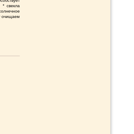
особствует
 * свекла
дсолнечное
лу очищаем