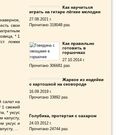
Как научиться
играть на гитаре лёгкие мелодии
27.08.2021 г.
наверное,
Прочитано 318048 раз.
есть свои
 затратным
овица, * 1
ст. ложки
Как правильно
готовить в
горшочках
27.10.2014 г.
Прочитано 306681 раз.
Жаркое из индейки
с картошкой на сковороде
16.09.2019 г.
Прочитано 33892 раз.
й салат на
* 1 свежий
а, * уксус
Голубика, протертая с сахаром
м капусту,
ем уксус и
24.03.2012 г.
усту, ...
Прочитано 24744 раз.