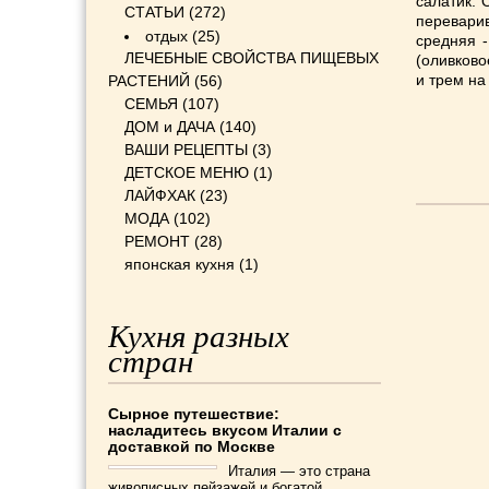
салатик. 
СТАТЬИ
(272)
перевари
отдых
(25)
средняя -
ЛЕЧЕБНЫЕ СВОЙСТВА ПИЩЕВЫХ
(оливково
и трем на
РАСТЕНИЙ
(56)
СЕМЬЯ
(107)
ДОМ и ДАЧА
(140)
ВАШИ РЕЦЕПТЫ
(3)
ДЕТСКОЕ МЕНЮ
(1)
ЛАЙФХАК
(23)
МОДА
(102)
РЕМОНТ
(28)
японская кухня
(1)
Кухня разных
стран
Сырное путешествие:
насладитесь вкусом Италии с
доставкой по Москве
Италия — это страна
живописных пейзажей и богатой