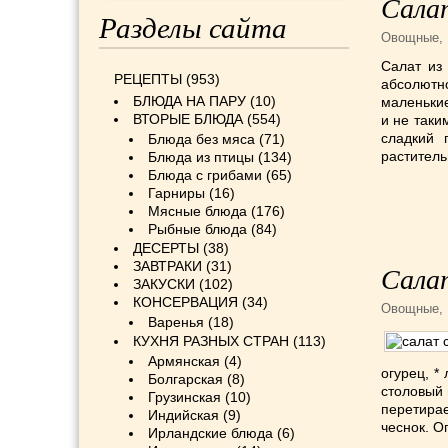
Салат
Разделы сайта
Овощные
,
Салат из
РЕЦЕПТЫ
(953)
абсолютн
БЛЮДА НА ПАРУ
(10)
маленькие
ВТОРЫЕ БЛЮДА
(554)
и не таки
сладкий 
Блюда без мяса
(71)
раститель
Блюда из птицы
(134)
Блюда с грибами
(65)
Гарниры
(16)
Мясные блюда
(176)
Рыбные блюда
(84)
ДЕСЕРТЫ
(38)
ЗАВТРАКИ
(31)
Сала
ЗАКУСКИ
(102)
КОНСЕРВАЦИЯ
(34)
Овощные
,
Варенья
(18)
КУХНЯ РАЗНЫХ СТРАН
(113)
Армянская
(4)
огурец, *
Болгарская
(8)
столовый п
Грузинская
(10)
перетирае
Индийская
(9)
чеснок. О
Ирландские блюда
(6)