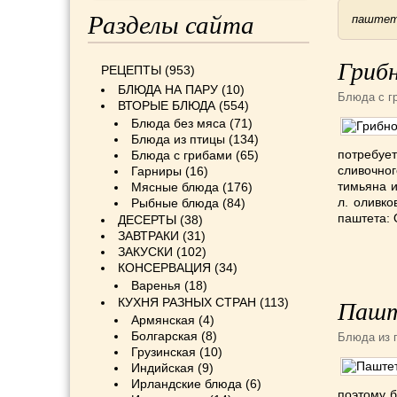
Разделы сайта
паште
Гриб
РЕЦЕПТЫ
(953)
БЛЮДА НА ПАРУ
(10)
Блюда с г
ВТОРЫЕ БЛЮДА
(554)
Блюда без мяса
(71)
Блюда из птицы
(134)
потребует
Блюда с грибами
(65)
сливочно
Гарниры
(16)
тимьяна ил
Мясные блюда
(176)
л. оливко
Рыбные блюда
(84)
паштета: 
ДЕСЕРТЫ
(38)
ЗАВТРАКИ
(31)
ЗАКУСКИ
(102)
КОНСЕРВАЦИЯ
(34)
Варенья
(18)
КУХНЯ РАЗНЫХ СТРАН
(113)
Пашт
Армянская
(4)
Болгарская
(8)
Блюда из 
Грузинская
(10)
Индийская
(9)
Ирландские блюда
(6)
поэтому 