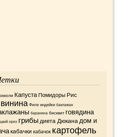
етки
Капуста
Рис
Помидоры
окколи
винина
Филе индейки
баклажан
аклажаны
говядина
бисквит
баранина
грибы
дом и
диета Дюкана
ецкий орех
картофель
ача
кабачки
кабачок