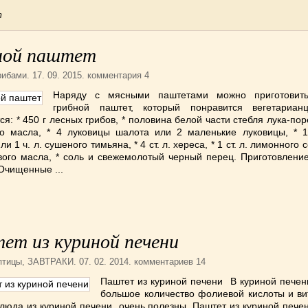
т
ной паштет
рибами
. 17. 09. 2015. комментария 4
Наряду с мясными паштетами можно приготовить
грибной паштет, который понравится вегетариа
ся: * 450 г лесных грибов, * половина белой части стебля лука-поре
го масла, * 4 луковицы шалота или 2 маленькие луковицы, * 1
и 1 ч. л. сушеного тимьяна, * 4 ст. л. хереса, * 1 ст. л. лимонного со
вого масла, * соль и свежемолотый черный перец. Приготовление
Очищенные ...
ет из куриной печени
птицы
,
ЗАВТРАКИ
. 07. 02. 2014. комментариев 14
Паштет из куриной печени В куриной печен
большое количество фолиевой кислоты и ви
блюда из куриной печени очень полезны. Паштет из куриной пече