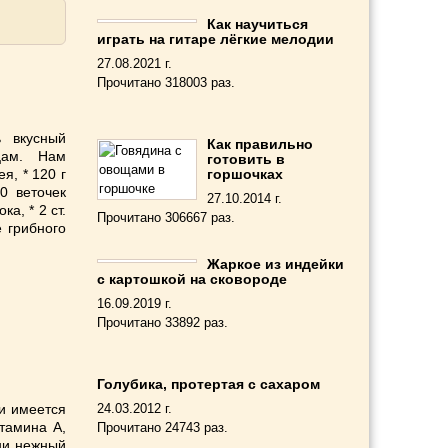
Как научиться
играть на гитаре лёгкие мелодии
27.08.2021 г.
Прочитано 318003 раз.
 вкусный
Как правильно
нцам. Нам
готовить в
я, * 120 г
горшочках
0 веточек
27.10.2014 г.
ка, * 2 ст.
Прочитано 306667 раз.
 грибного
Жаркое из индейки
с картошкой на сковороде
16.09.2019 г.
Прочитано 33892 раз.
Голубика, протертая с сахаром
и имеется
24.03.2012 г.
тамина А,
Прочитано 24743 раз.
ни нежный