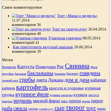
Самое комментируемое
Торт «Маша и медведь»
11.07.2014
комментариев 56
Торт на скорую руку
26.04.2014
комментариев 48
Тушенная говядина
08.05.2014
комментарий 41
Как приготовить вкусный шашлык
20.06.2014
комментариев 39
Метки
Свинина
Капуста
Рис
Помидоры
Брокколи
Филе
баклажаны
говядина
индейки
бисквит
баклажан
баранина
грибы
дом и дача
диета Дюкана
кабачки
грецкий орех
картофель
куриная
кабачок
красота и здоровье
куриное филе
грудка
курица
лосось
куриные окорочка
морковь
пирог
мясной фарш
орехи
мясо
печень
миндаль
творог
сыр
торт
рыба
свекла
тыква
сметана
соевый соус