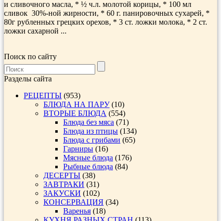
и сливочного масла, * ½ ч.л. молотой корицы, * 100 мл
сливок 30%-ной жирности, * 60 г. панировочных сухарей, *
80г рубленных грецких орехов, * 3 ст. ложки молока, * 2 ст.
ложки сахарной ...
Поиск по сайту
Разделы сайта
РЕЦЕПТЫ
(953)
БЛЮДА НА ПАРУ
(10)
ВТОРЫЕ БЛЮДА
(554)
Блюда без мяса
(71)
Блюда из птицы
(134)
Блюда с грибами
(65)
Гарниры
(16)
Мясные блюда
(176)
Рыбные блюда
(84)
ДЕСЕРТЫ
(38)
ЗАВТРАКИ
(31)
ЗАКУСКИ
(102)
КОНСЕРВАЦИЯ
(34)
Варенья
(18)
КУХНЯ РАЗНЫХ СТРАН
(113)