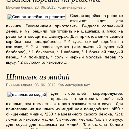
СОУСЫ
(6)
Мясные блюда
. 23. 06. 2013. комментариев 5
ПЕЧЕМ ВМЕСТЕ
(257)
Свиная корейка на решетке
Блинчики
(13)
отличная идея для
Печенье
(22)
пикника. Рекомендуем приготовить! Выдался солнечный
денек, и мы решили приготовить не шашлыки, а мясо на
Пироги
(139)
решетке и овощи на шампурах. Для приготовления свиной
Пирожные
(13)
корейки нам понадобилось: * 4 куска свиной корейки на
косточке, * 2 ч. ложки сумаха (измельченный сушенный
Торты
(54)
барбарис), * 1 баклажан, * 1 кабачок, * 1 большой сладкий
Торты без выпечки
(7)
перец, * 4 помидора, * соль и черный молотый перец по
вкусу, * 2 ст. ложки оливкового ...
НАПИТКИ
(26)
КРАСОТА И ЗДОРОВЬЕ
(185)
Шашлык из мидий
САМОРАЗВИТИЕ
(12)
Рыбные блюда
. 03. 06. 2012. Комментариев нет
ИНТЕРЕСНЫЕ НОВОСТИ
(38)
СТАТЬИ
(272)
Для любителей морепродуктов,
предлагаю приготовить необычный
отдых
(25)
шашлык, вся прелесть, которого заключается в соусе. Для
ЛЕЧЕБНЫЕ СВОЙСТВА ПИЩЕВЫХ РАСТЕНИЙ
приготовления шашлыка из мидий нам понадобится: *450 г
(56)
очищенных мидий, *250 г нарезанного сырого бекона, *2ст.
ложки оливкового масла, *лук-порей, чеснок, *соль по вкусу.
СЕМЬЯ
(107)
Для соуса для шашлыка из мидий: *0,5 стакана бело­го
ДОМ и ДАЧА
(140)