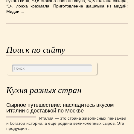
сухого вина, *0,5 стакана со­евого соуса, *0,5 стакана сахара,
*1ч. ложка крахмала. Приготовление шашлыка из мидий:
ВАШИ РЕЦЕПТЫ
(3)
Мидии ...
ДЕТСКОЕ МЕНЮ
(1)
ЛАЙФХАК
(23)
МОДА
(102)
РЕМОНТ
(28)
японская кухня
(1)
Поиск по сайту
Кухня разных стран
Сырное путешествие: насладитесь вкусом
Италии с доставкой по Москве
Италия — это страна живописных пейзажей
и богатой истории, а еще родина великолепных сыров. Эта
продукция ...