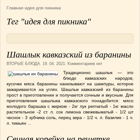
Армянская
(4)
Главная
идея для пикника
Болгарская
(8)
Тег "идея для пикника"
Грузинская
(10)
Индийская
(9)
Ирландские блюда
(6)
Итальянская
(14)
Шашлык кавказский из баранины
Корейская
(3)
Марокканская
(15)
ВТОРЫЕ БЛЮДА
. 19. 04. 2021. Комментариев нет
Румынская кухня
(5)
Традиционно шашлык — это
блюдо кавказских народов,
Узбекская
(14)
кусочки мяса баранины нанизывают на шампуры, которое
Швейцарская
(6)
зажариваются на углях. Шашлык кавказский из баранины
ПЕРВЫЕ БЛЮДА
(56)
прост в приготовлении и получается сочным и вкусным. Для
приготовления шашлыка кавказского понадобится: мясо
ПОСТНЫЕ БЛЮДА
(52)
молодого барашка с жирком - 2кг лук репчатый - 1кг масло
САЛАТИКИ
(132)
растительное -2 ст. л. сок лимона свежевыжатый - 1/2 шт
чеснок - 3 зубчика соль, перец зира - 1/2 ч. л. базилик - 1 ч.
Мясные
(33)
л. тимьян ...
Овощные
(52)
Рыбные
(18)
Свиная корейка на решетке