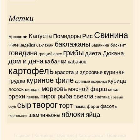
Метки
Свинина
Капуста
Рис
Помидоры
Брокколи
баклажаны
бисквит
Филе индейки
баклажан
баранина
грибы
говядина
диета Дюкана
грецкий орех
дом и дача
кабачки
кабачок
картофель
красота и здоровье
куриная
куриное филе
грудка
курица
куриные окорочка
морковь
мясной фарш
лосось
мясо
миндаль
орехи
пирог
рыба
свекла
печень
сметана
соевый
творог
сыр
торт
тыква
фарш
фасоль
соус
яблоки
яйца
шампиньоны
чернослив
Главная
|
Контакты
|
Обо мне
|
Карта сайта
|
Политика