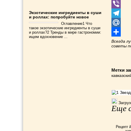
WhatsApp
Экзотические ингредиенты в суши
Viber
и роллах: попробуйте новое
Telegram
Оглавление1 Что
такое экзотические ингредиенты в суши
Mail.Ru
и роллах?2 Тренды в мире гастрономии:
ищем вдохновение ...
Отправит
Всегда л
советы 
Метки за
кавказски
Загрузк
Еще с
Рецепт й
зав