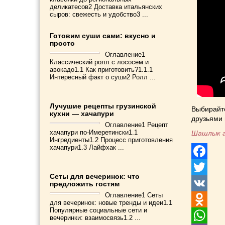
деликатесов2 Доставка итальянских
сыров: свежесть и удобство3 ...
Готовим суши сами: вкусно и
просто
Оглавление1
Классический ролл с лососем и
авокадо1.1 Как приготовить?1.1.1
Интересный факт о суши2 Ролл ...
Лучушие рецепты грузинской
Выбирайт
кухни — хачапури
друзьями 
Оглавление1 Рецепт
хачапури по-Имеретински1.1
Шашлык 
Ингредиенты1.2 Процесс приготовления
хачапури1.3 Лайфхак ...
Facebook
Сеты для вечеринок: что
Twitter
предложить гостям
Оглавление1 Сеты
VK
для вечеринок: новые тренды и идеи1.1
Популярные социальные сети и
Odnoklass
вечеринки: взаимосвязь1.2 ...