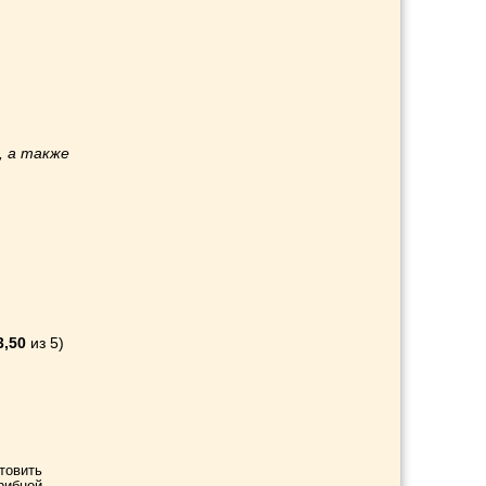
, а также
и
3,50
из 5)
отовить
грибной