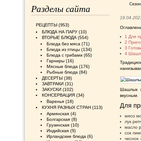
Сезон
Разделы сайта
19.04.202
РЕЦЕПТЫ
(953)
Оглавлен
БЛЮДА НА ПАРУ
(10)
1
Для п
ВТОРЫЕ БЛЮДА
(554)
2
Приго
Блюда без мяса
(71)
3
Готов
Блюда из птицы
(134)
4
Шашлы
Блюда с грибами
(65)
Гарниры
(16)
Традицио
Мясные блюда
(176)
нанизываю
Рыбные блюда
(84)
ДЕСЕРТЫ
(38)
ЗАВТРАКИ
(31)
ЗАКУСКИ
(102)
Шашлык к
КОНСЕРВАЦИЯ
(34)
вкусным.
Варенья
(18)
Для пр
КУХНЯ РАЗНЫХ СТРАН
(113)
Армянская
(4)
мясо мо
Болгарская
(8)
лук реп
Грузинская
(10)
масло р
Индийская
(9)
сок лим
Ирландские блюда
(6)
чеснок 