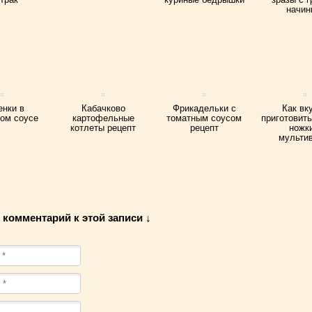
начин
нки в
Кабачково
Фрикадельки с
Как вк
ом соусе
картофельные
томатным соусом
приготовит
котлеты рецепт
рецепт
ножк
мульти
 комментарий к этой записи ↓