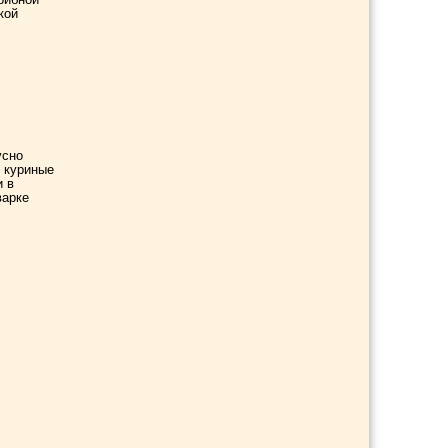
кой
усно
ь куриные
и в
варке