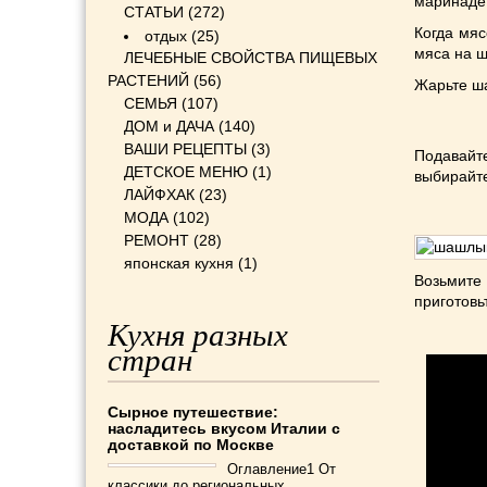
маринаде 
СТАТЬИ
(272)
Когда мя
отдых
(25)
мяса на ш
ЛЕЧЕБНЫЕ СВОЙСТВА ПИЩЕВЫХ
РАСТЕНИЙ
(56)
Жарьте ш
СЕМЬЯ
(107)
ДОМ и ДАЧА
(140)
ВАШИ РЕЦЕПТЫ
(3)
Подавайт
ДЕТСКОЕ МЕНЮ
(1)
выбирайте
ЛАЙФХАК
(23)
МОДА
(102)
РЕМОНТ
(28)
японская кухня
(1)
Возьмите
приготовь
Кухня разных
стран
Сырное путешествие:
насладитесь вкусом Италии с
доставкой по Москве
Оглавление1 От
классики до региональных