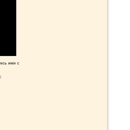
есь ими с
й