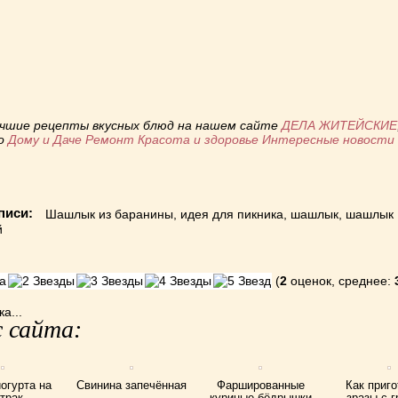
ь
учшие рецепты вкусных блюд на нашем сайте
ДЕЛА ЖИТЕЙСКИЕ
по
Дому и Даче
Ремонт
Красота и здоровье
Интересные новост
писи:
Шашлык из баранины
,
идея для пикника
,
шашлык
,
шашлык
й
(
2
оценок, среднее:
а...
 сайта:
огурта на
Свинина запечённая
Фаршированные
Как приг
трак
куриные бёдрышки
зразы с 