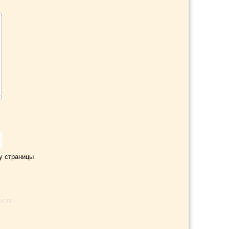
у страницы
ости