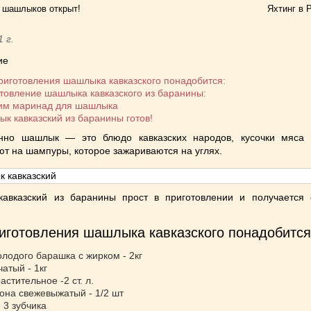
 шашлыков открыт!
Яхтинг в 
1 г.
ие
риготовления шашлыка кавказского понадобится:
товление шашлыка кавказского из баранины:
им маринад для шашлыка
к кавказский из баранины готов!
нно шашлык — это блюдо кавказских народов, кусочки мяса
т на шампуры, которое зажариваются на углях.
авказский из баранины прост в приготовлении и получается
иготовления шашлыка кавказского понадобится
лодого барашка с жирком - 2кг
чатый - 1кг
астительное -2 ст. л.
она свежевыжатый - 1/2 шт
- 3 зубчика