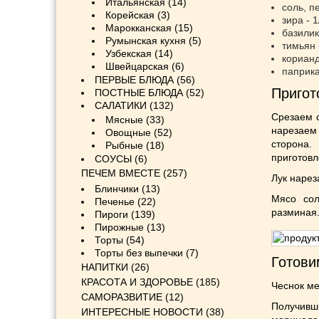
Итальянская
(14)
соль, п
Корейская
(3)
зира - 1
Марокканская
(15)
базилик 
Румынская кухня
(5)
тимьян -
Узбекская
(14)
кориандр
Швейцарская
(6)
паприка 
ПЕРВЫЕ БЛЮДА
(56)
Пригот
ПОСТНЫЕ БЛЮДА
(52)
САЛАТИКИ
(132)
Срезаем 
Мясные
(33)
нарезаем
Овощные
(52)
сторона.
Рыбные
(18)
приготовл
СОУСЫ
(6)
ПЕЧЕМ ВМЕСТЕ
(257)
Лук нарез
Блинчики
(13)
Мясо сол
Печенье
(22)
разминая
Пироги
(139)
Пирожные
(13)
Торты
(54)
Торты без выпечки
(7)
Готови
НАПИТКИ
(26)
КРАСОТА И ЗДОРОВЬЕ
(185)
Чеснок ме
САМОРАЗВИТИЕ
(12)
Получив
ИНТЕРЕСНЫЕ НОВОСТИ
(38)