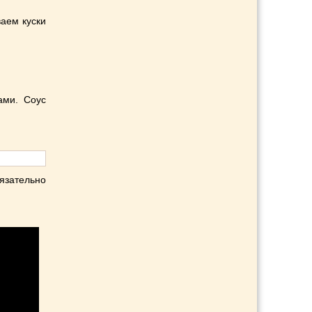
аем куски
ами. Соус
язательно