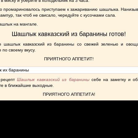
в миску и уберите в холодильник на 3 часа.
со промариновалось приступаем к зажариванию шашлыка. Нанизыв
ампур, так чтоб не свисало, чередуйте с кусочками сала.
ашлык на мангале.
Шашлык кавказский из баранины готов!
е шашлык кавказский из баранины со свежей зеленью и овощ
 по своему вкусу.
ПРИЯТНОГО АППЕТИТ!
 рецепт
Шашлык кавказский из баранины
себе на заметку и об
те в ближайшие выходные.
ПРИЯТНОГО АППЕТИТА!