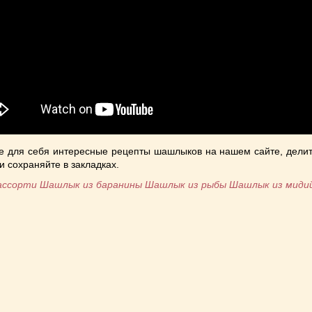
е для себя интересные рецепты шашлыков на нашем сайте, делит
и сохраняйте в закладках.
ассорти
Шашлык из баранины
Шашлык из рыбы
Шашлык из миди
niki