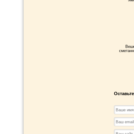
Веше
сметанн
Оставьте