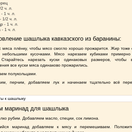
ерец
/2 ч. л.
- 1 ч. л.
 1/2 ч. л.
 - 1 ч. л.
- 1 ч. л.
овление шашлыка кавказского из баранины:
с мяса плёнку, чтобы мясо смогло хорошо прожарится. Жир тоже 
 небольшими кусочками. Мясо нарезаем кубиками примерно
 Старайтесь нарезать куски одинаковых размеров, чтобы 
ения все куски мяса одинаково прожарились.
аем полукольцами.
им, перчим, добавляем лук и начинаем тщательно всё пер
.
м маринад для шашлыка
лко рубим. Добавляем масло, специи, сок лимона.
шийся маринад добавляем к мясу и перемешиваем. Положит