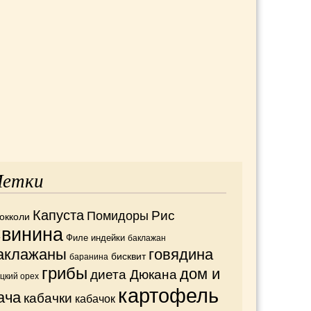
етки
Капуста
Рис
Помидоры
окколи
винина
Филе индейки
баклажан
аклажаны
говядина
бисквит
баранина
грибы
дом и
диета Дюкана
ецкий орех
картофель
ача
кабачки
кабачок