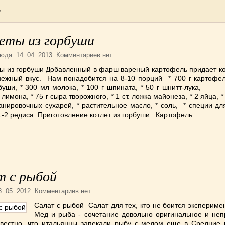
а
еты из горбуши
люда
. 14. 04. 2013. Комментариев нет
ы из горбуши Добавленный в фарш вареный картофель придает ко
нежный вкус. Нам понадобится на 8-10 порций * 700 г картофеля
буши, * 300 мл мо­лока, * 100 г шпината, * 50 г шнитт-лука
лимона, * 75 г сыра творожного, * 1 ст. ложка майонеза, * 2 яйца, * 
анировочных суха­рей, * растительное масло, * соль, * специи дл
 1-2 редиса. Приготовление котлет из горбуши: Картофель ...
т с рыбой
8. 05. 2012. Комментариев нет
Салат с рыбой Салат для тех, кто не боится экспериме
Мед и рыба - сочетание довольно оригинальное и неп
звестно, что итальянцы запекали рыбу с медом еще в Средние 