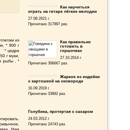
Как научиться
играть на гитаре лёгкие мелодии
27.08.2021 г.
Прочитано 317997 раз.
тлетам из
Как правильно
, * 900 г
готовить в
, * цедра
горшочках
50 г муки,
27.10.2014 г.
я рыбы , *
Прочитано 306667 раз.
Жаркое из индейки
с картошкой на сковороде
16.09.2019 г.
Прочитано 33892 раз.
Голубика, протертая с сахаром
нтировать.
24.03.2012 г.
ривычное,
Прочитано 24743 раз.
века. Нам