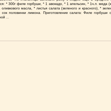
я: * 300г филе горбуши, * 1 авокадо, * 1 апель­син, * 1ч.л. меда (ж
а оливкового мас­ла, * листья сала­та (зеленого и красного), * зеле
 * сок половинки лимона. Приготовление салата: Филе горбуши о
ой ...