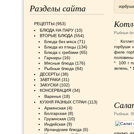
Разделы сайта
горбуш
Котл
РЕЦЕПТЫ
(953)
БЛЮДА НА ПАРУ
(10)
Рыбные б
ВТОРЫЕ БЛЮДА
(554)
Котлет
Блюда без мяса
(71)
горбуши 
Блюда из птицы
(134)
филе гор
Блюда с грибами
(65)
полови­ны 
Гарниры
(16)
* 100 г п
Мясные блюда
(176)
зелень, *
Рыбные блюда
(84)
ДЕСЕРТЫ
(38)
ЗАВТРАКИ
(31)
ЗАКУСКИ
(102)
КОНСЕРВАЦИЯ
(34)
Варенья
(18)
КУХНЯ РАЗНЫХ СТРАН
(113)
Сала
Армянская
(4)
Болгарская
(8)
Рыбные
. 0
Грузинская
(10)
Индийская
(9)
Ирландские блюда
(6)
однако и