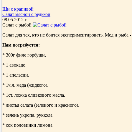
Щи с крапивой
Салат мясной с редькой
08.05.2012 г.
Салат с рыбой
Салат для тех, кто не боится экспериментировать. Мед и рыба 
Нам потребуется:
* 300г филе горбуши,
* 1 авокадо,
* 1 апель­син,
* 1ч.л. меда (жидкого),
* 1ст. ложка оливкового мас­ла,
* листья сала­та (зеленого и красного),
* зелень укропа, руккола,
* сок половинки лимона.