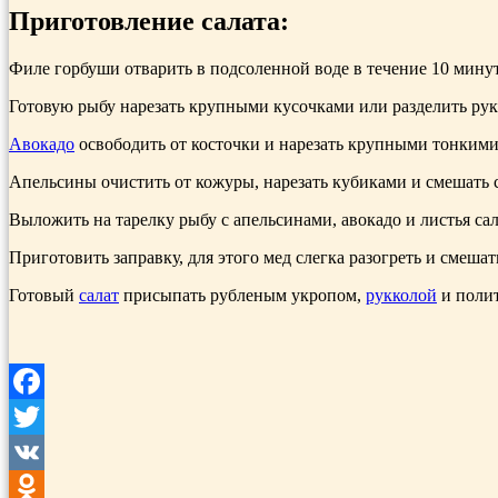
Приготовление салата:
Филе горбуши отварить в подсоленной воде в течение 10 минут
Готовую рыбу наре­зать крупными кусочками или разделить рук
Авокадо
освобо­дить от косточки и нарезать крупными тонкими
Апельсины очистить от ко­журы, нарезать кубиками и смешать 
Выложить на тарелку рыбу с апельсинами, авокадо и листья сал
Приготовить заправку, для этого мед слегка разогреть и смеш
Готовый
салат
присыпать рубленым укропом,
рукколой
и полит
Facebook
Twitter
VK