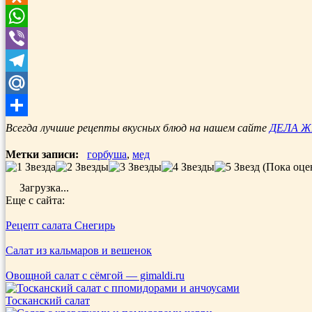
Odnoklassniki
WhatsApp
Viber
Telegram
Mail.Ru
Отправить
Всегда лучшие рецепты вкусных блюд на нашем сайте
ДЕЛА 
Метки записи:
горбуша
,
мед
(Пока оце
Загрузка...
Еще с сайта:
Рецепт салата Снегирь
Салат из кальмаров и вешенок
Овощной салат с сёмгой — gimaldi.ru
Тосканский салат