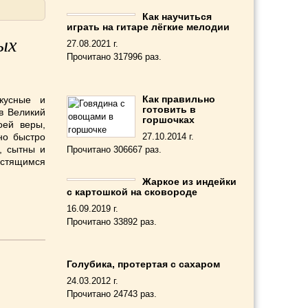
Как научиться
играть на гитаре лёгкие мелодии
ых
27.08.2021 г.
Прочитано 317996 раз.
Как правильно
кусные и
готовить в
в Великий
горшочках
оей веры,
но быстро
27.10.2014 г.
, сытны и
Прочитано 306667 раз.
остящимся
Жаркое из индейки
с картошкой на сковороде
16.09.2019 г.
Прочитано 33892 раз.
Голубика, протертая с сахаром
24.03.2012 г.
Прочитано 24743 раз.