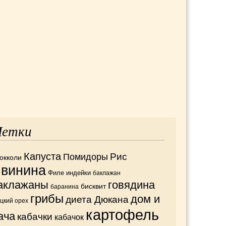
етки
Капуста
Рис
Помидоры
окколи
винина
Филе индейки
баклажан
аклажаны
говядина
бисквит
баранина
грибы
дом и
диета Дюкана
ецкий орех
картофель
ача
кабачки
кабачок