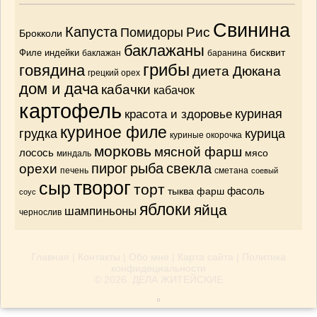
Свинина
Капуста
Рис
Помидоры
Брокколи
баклажаны
бисквит
Филе индейки
баклажан
баранина
грибы
говядина
диета Дюкана
грецкий орех
дом и дача
кабачки
кабачок
картофель
красота и здоровье
куриная
куриное филе
грудка
курица
куриные окорочка
морковь
мясной фарш
лосось
мясо
миндаль
орехи
пирог
рыба
свекла
печень
сметана
соевый
творог
сыр
торт
тыква
фарш
фасоль
соус
яблоки
яйца
шампиньоны
чернослив
Главная
|
Контакты
|
Обо мне
|
Карта сайта
|
Политика
конфидециальности
© 2026.
ДЕЛА ЖИТЕЙСКИЕ