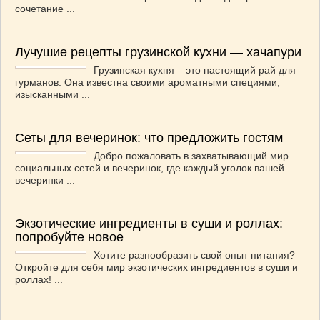
сочетание ...
ВАШИ РЕЦЕПТЫ
(3)
ДЕТСКОЕ МЕНЮ
(1)
Лучушие рецепты грузинской кухни — хачапури
ЛАЙФХАК
(23)
Грузинская кухня – это настоящий рай для
МОДА
(102)
гурманов. Она известна своими ароматными специями,
РЕМОНТ
(28)
изысканными ...
японская кухня
(1)
Сеты для вечеринок: что предложить гостям
Добро пожаловать в захватывающий мир
социальных сетей и вечеринок, где каждый уголок вашей
вечеринки ...
Экзотические ингредиенты в суши и роллах:
попробуйте новое
Хотите разнообразить свой опыт питания?
Откройте для себя мир экзотических ингредиентов в суши и
роллах! ...