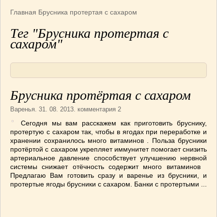
Армянская
(4)
Главная
Брусника протертая с сахаром
Болгарская
(8)
Тег "Брусника протертая с
Грузинская
(10)
сахаром"
Индийская
(9)
Ирландские блюда
(6)
Итальянская
(14)
Корейская
(3)
Брусника протёртая с сахаром
Марокканская
(15)
Румынская кухня
(5)
Варенья
. 31. 08. 2013. комментария 2
Узбекская
(14)
Сегодня мы вам расскажем как приготовить бруснику,
протертую с сахаром так, чтобы в ягодах при переработке и
Швейцарская
(6)
хранении сохранилось много витаминов . Польза брусники
ПЕРВЫЕ БЛЮДА
(56)
протёртой с сахаром укрепляет иммунитет помогает снизить
артериальное давление способствует улучшению нервной
ПОСТНЫЕ БЛЮДА
(52)
системы снижает отёчность содержит много витаминов
САЛАТИКИ
(132)
Предлагаю Вам готовить сразу и варенье из брусники, и
протертые ягоды брусники с сахаром. Банки с протертыми ...
Мясные
(33)
Овощные
(52)
Рыбные
(18)