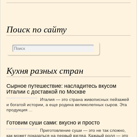
СОУСЫ
(6)
ПЕЧЕМ ВМЕСТЕ
(257)
Блинчики
(13)
Поиск по сайту
Печенье
(22)
Пироги
(139)
Пирожные
(13)
Торты
(54)
Торты без выпечки
(7)
НАПИТКИ
(26)
Кухня разных стран
КРАСОТА И ЗДОРОВЬЕ
(185)
САМОРАЗВИТИЕ
(12)
Сырное путешествие: насладитесь вкусом
ИНТЕРЕСНЫЕ НОВОСТИ
(38)
Италии с доставкой по Москве
СТАТЬИ
(272)
Италия — это страна живописных пейзажей
и богатой истории, а еще родина великолепных сыров. Эта
отдых
(25)
продукция ...
ЛЕЧЕБНЫЕ СВОЙСТВА ПИЩЕВЫХ РАСТЕНИЙ
(56)
Готовим суши сами: вкусно и просто
СЕМЬЯ
(107)
Приготовление суши — это не так сложно,
как может показаться на первый взгляд. Каждый ролл — это
ДОМ и ДАЧА
(140)