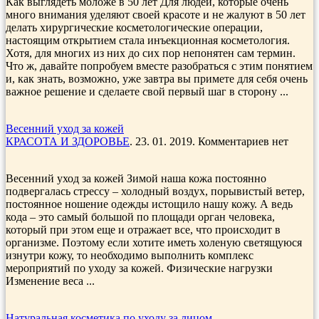
Как выглядеть моложе в 50 лет Для людей, которые очень
много внимания уделяют своей красоте и не жалуют в 50 лет
делать хирургические косметологические операции,
настоящим открытием стала инъекционная косметология.
Хотя, для многих из них до сих пор непонятен сам термин.
Что ж, давайте попробуем вместе разобраться с этим понятием
и, как знать, возможно, уже завтра вы примете для себя очень
важное решение и сделаете свой первый шаг в сторону ...
Весенний уход за кожей
КРАСОТА И ЗДОРОВЬЕ
. 23. 01. 2019. Комментариев нет
Весенний уход за кожей Зимой наша кожа постоянно
подвергалась стрессу – холодный воздух, порывистый ветер,
постоянное ношение одежды истощило нашу кожу. А ведь
кода – это самый большой по площади орган человека,
который при этом еще и отражает все, что происходит в
организме. Поэтому если хотите иметь холеную светящуюся
изнутри кожу, то необходимо выполнить комплекс
мероприятий по уходу за кожей. Физические нагрузки
Изменение веса ...
Натуральная косметика по уходу за лицом