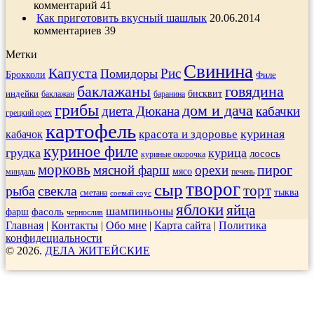
комментарий 41
Как приготовить вкусный шашлык
20.06.2014
комментариев 39
Метки
Свинина
Капуста
Рис
Помидоры
Брокколи
Филе
баклажаны
говядина
индейки
бисквит
баклажан
баранина
грибы
дом и дача
диета Дюкана
кабачки
грецкий орех
картофель
куриная
кабачок
красота и здоровье
куриное филе
грудка
курица
лосось
куриные окорочка
морковь
пирог
мясной фарш
орехи
мясо
печень
миндаль
творог
сыр
торт
рыба
свекла
тыква
сметана
соевый соус
яблоки
яйца
шампиньоны
фасоль
фарш
чернослив
Главная
|
Контакты
|
Обо мне
|
Карта сайта
|
Политика
конфидециальности
© 2026.
ДЕЛА ЖИТЕЙСКИЕ