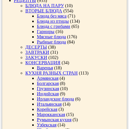
РЕЦЕПТЫ
(953)
БЛЮДА НА ПАРУ
(10)
ВТОРЫЕ БЛЮДА
(554)
Блюда без мяса
(71)
Блюда из птицы
(134)
Блюда с грибами
(65)
Гарниры
(16)
Мясные блюда
(176)
Рыбные блюда
(84)
ДЕСЕРТЫ
(38)
ЗАВТРАКИ
(31)
ЗАКУСКИ
(102)
КОНСЕРВАЦИЯ
(34)
Варенья
(18)
КУХНЯ РАЗНЫХ СТРАН
(113)
Армянская
(4)
Болгарская
(8)
Грузинская
(10)
Индийская
(9)
Ирландские блюда
(6)
Итальянская
(14)
Корейская
(3)
Марокканская
(15)
Румынская кухня
(5)
Узбекская
(14)