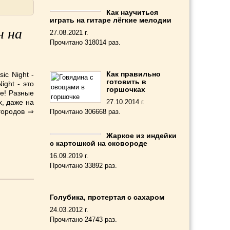
Как научиться
играть на гитаре лёгкие мелодии
н на
27.08.2021 г.
Прочитано 318014 раз.
Как правильно
ic Night -
готовить в
ight - это
горшочках
де! Разные
х, даже на
27.10.2014 г.
 городов ⇒
Прочитано 306668 раз.
Жаркое из индейки
с картошкой на сковороде
16.09.2019 г.
Прочитано 33892 раз.
Голубика, протертая с сахаром
24.03.2012 г.
Прочитано 24743 раз.