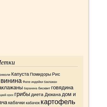
етки
Капуста
Рис
Помидоры
окколи
винина
Филе индейки
баклажан
аклажаны
говядина
бисквит
баранина
грибы
дом и
диета Дюкана
ецкий орех
картофель
ача
кабачки
кабачок