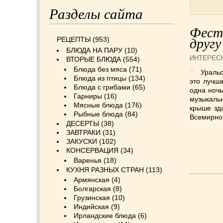
Разделы сайта
Фести
РЕЦЕПТЫ
(953)
другу
БЛЮДА НА ПАРУ
(10)
ИНТЕРЕС
ВТОРЫЕ БЛЮДА
(554)
Блюда без мяса
(71)
Уральс
Блюда из птицы
(134)
это лучша
Блюда с грибами
(65)
одна ночь
Гарниры
(16)
музыкальн
Мясные блюда
(176)
крыше зда
Рыбные блюда
(84)
Всемирно 
ДЕСЕРТЫ
(38)
ЗАВТРАКИ
(31)
ЗАКУСКИ
(102)
КОНСЕРВАЦИЯ
(34)
Варенья
(18)
КУХНЯ РАЗНЫХ СТРАН
(113)
Армянская
(4)
Болгарская
(8)
Грузинская
(10)
Индийская
(9)
Ирландские блюда
(6)