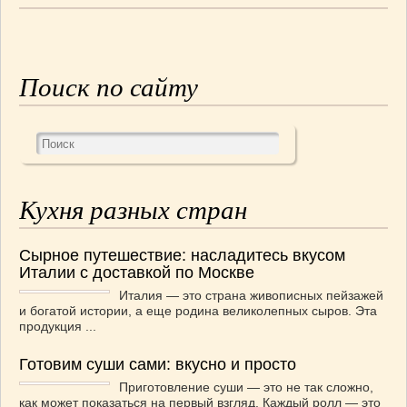
СОУСЫ
(6)
ПЕЧЕМ ВМЕСТЕ
(257)
Блинчики
(13)
Поиск по сайту
Печенье
(22)
Пироги
(139)
Пирожные
(13)
Торты
(54)
Торты без выпечки
(7)
НАПИТКИ
(26)
Кухня разных стран
КРАСОТА И ЗДОРОВЬЕ
(185)
САМОРАЗВИТИЕ
(12)
Сырное путешествие: насладитесь вкусом
ИНТЕРЕСНЫЕ НОВОСТИ
(38)
Италии с доставкой по Москве
СТАТЬИ
(272)
Италия — это страна живописных пейзажей
и богатой истории, а еще родина великолепных сыров. Эта
отдых
(25)
продукция ...
ЛЕЧЕБНЫЕ СВОЙСТВА ПИЩЕВЫХ РАСТЕНИЙ
(56)
Готовим суши сами: вкусно и просто
СЕМЬЯ
(107)
Приготовление суши — это не так сложно,
как может показаться на первый взгляд. Каждый ролл — это
ДОМ и ДАЧА
(140)