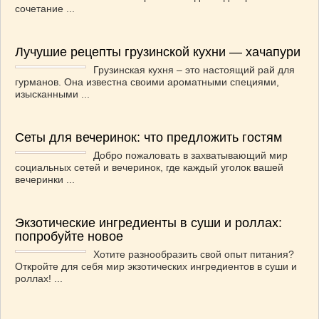
сочетание ...
ВАШИ РЕЦЕПТЫ
(3)
ДЕТСКОЕ МЕНЮ
(1)
Лучушие рецепты грузинской кухни — хачапури
ЛАЙФХАК
(23)
Грузинская кухня – это настоящий рай для
МОДА
(102)
гурманов. Она известна своими ароматными специями,
РЕМОНТ
(28)
изысканными ...
японская кухня
(1)
Сеты для вечеринок: что предложить гостям
Добро пожаловать в захватывающий мир
социальных сетей и вечеринок, где каждый уголок вашей
вечеринки ...
Экзотические ингредиенты в суши и роллах:
попробуйте новое
Хотите разнообразить свой опыт питания?
Откройте для себя мир экзотических ингредиентов в суши и
роллах! ...