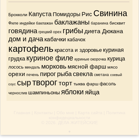
Свинина
Капуста
Рис
Помидоры
Брокколи
баклажаны
бисквит
Филе индейки
баклажан
баранина
грибы
говядина
диета Дюкана
грецкий орех
дом и дача
кабачки
кабачок
картофель
красота и здоровье
куриная
куриное филе
грудка
курица
куриные окорочка
морковь
мясной фарш
лосось
мясо
миндаль
орехи
пирог
рыба
свекла
печень
сметана
соевый
творог
сыр
торт
тыква
фарш
фасоль
соус
яблоки
яйца
шампиньоны
чернослив
Главная
|
Контакты
|
Обо мне
|
Карта сайта
|
Политика
конфидециальности
© 2026.
ДЕЛА ЖИТЕЙСКИЕ