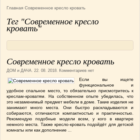
Армянская
(4)
Главная
Современное кресло кровать
Болгарская
(8)
Тег "Современное кресло
Грузинская
(10)
кровать"
Индийская
(9)
Ирландские блюда
(6)
Итальянская
(14)
Корейская
(3)
Современное кресло кровать
Марокканская
(15)
Румынская кухня
(5)
ДОМ и ДАЧА
. 22. 08. 2018. Комментариев нет
Узбекская
(14)
Если вы ищете
функциональное и
Швейцарская
(6)
удобное спальное место, то обязательно присмотритесь к
ПЕРВЫЕ БЛЮДА
(56)
креслам-кроватям. На собственном опыте убедилась, что
это незаменимый предмет мебели в доме. Такие изделия не
ПОСТНЫЕ БЛЮДА
(52)
занимают много места. Они быстро раскладываются и
САЛАТИКИ
(132)
собираются, отличаются компактностью и практичностью.
Рекомендую подобные модели всем, у кого в квартире
Мясные
(33)
немного места. Также кресло-кровать подойдёт для детской
Овощные
(52)
комнаты или как дополнение ...
Рыбные
(18)