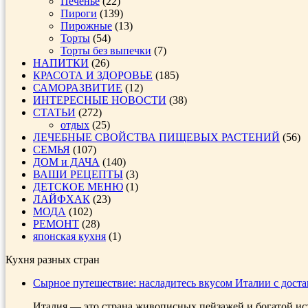
Печенье
(22)
Пироги
(139)
Пирожные
(13)
Торты
(54)
Торты без выпечки
(7)
НАПИТКИ
(26)
КРАСОТА И ЗДОРОВЬЕ
(185)
САМОРАЗВИТИЕ
(12)
ИНТЕРЕСНЫЕ НОВОСТИ
(38)
СТАТЬИ
(272)
отдых
(25)
ЛЕЧЕБНЫЕ СВОЙСТВА ПИЩЕВЫХ РАСТЕНИЙ
(56)
СЕМЬЯ
(107)
ДОМ и ДАЧА
(140)
ВАШИ РЕЦЕПТЫ
(3)
ДЕТСКОЕ МЕНЮ
(1)
ЛАЙФХАК
(23)
МОДА
(102)
РЕМОНТ
(28)
японская кухня
(1)
Кухня разных стран
Сырное путешествие: насладитесь вкусом Италии с дост
Италия — это страна живописных пейзажей и богатой ист