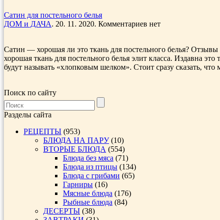
Сатин для постельного белья
ДОМ и ДАЧА
. 20. 11. 2020. Комментариев нет
Сатин — хорошая ли это ткань для постельного белья? Отзывы
хорошая ткань для постельного белья элит класса. Издавна эт
будут называть «хлопковым шелком». Стоит сразу сказать, что 
Поиск по сайту
Разделы сайта
РЕЦЕПТЫ
(953)
БЛЮДА НА ПАРУ
(10)
ВТОРЫЕ БЛЮДА
(554)
Блюда без мяса
(71)
Блюда из птицы
(134)
Блюда с грибами
(65)
Гарниры
(16)
Мясные блюда
(176)
Рыбные блюда
(84)
ДЕСЕРТЫ
(38)
ЗАВТРАКИ
(31)