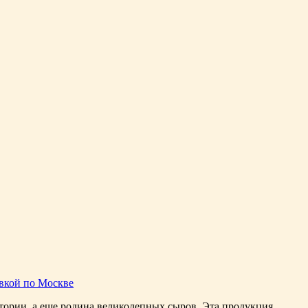
авкой по Москве
ории, а еще родина великолепных сыров. Эта продукция ...