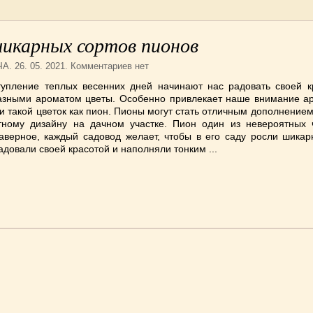
шикарных сортов пионов
ЧА
. 26. 05. 2021. Комментариев нет
тупление теплых весенних дней начинают нас радовать своей к
азными ароматом цветы. Особенно привлекает наше внимание а
 такой цветок как пион. Пионы могут стать отличным дополнение
ному дизайну на дачном участке. Пион один из невероятных
Наверное, каждый садовод желает, чтобы в его саду росли шикар
адовали своей красотой и наполняли тонким ...