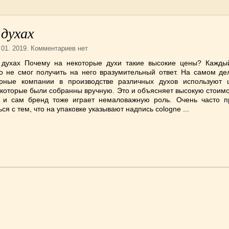
 духах
. 01. 2019. Комментариев нет
 духах Почему на некоторые духи такие высокие цены? Кажды
но не смог получить на него вразумительный ответ. На самом де
ные компании в производстве различных духов используют 
 которые были собранны вручную. Это и объясняет высокую стоим
у и сам бренд тоже играет немаловажную роль. Очень часто п
ься с тем, что на упаковке указывают надпись cologne ...