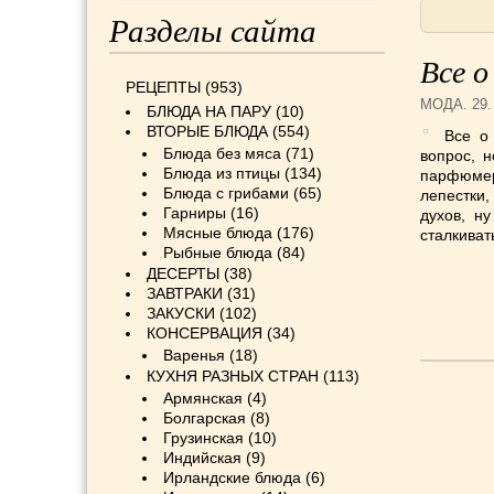
Разделы сайта
Все о
РЕЦЕПТЫ
(953)
МОДА
. 29
БЛЮДА НА ПАРУ
(10)
ВТОРЫЕ БЛЮДА
(554)
Все о
Блюда без мяса
(71)
вопрос, 
Блюда из птицы
(134)
парфюмер
Блюда с грибами
(65)
лепестки,
Гарниры
(16)
духов, н
Мясные блюда
(176)
сталкиват
Рыбные блюда
(84)
ДЕСЕРТЫ
(38)
ЗАВТРАКИ
(31)
ЗАКУСКИ
(102)
КОНСЕРВАЦИЯ
(34)
Варенья
(18)
КУХНЯ РАЗНЫХ СТРАН
(113)
Армянская
(4)
Болгарская
(8)
Грузинская
(10)
Индийская
(9)
Ирландские блюда
(6)