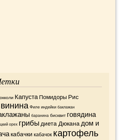
етки
Капуста
Рис
Помидоры
окколи
винина
Филе индейки
баклажан
аклажаны
говядина
бисквит
баранина
грибы
дом и
диета Дюкана
ецкий орех
картофель
ача
кабачки
кабачок