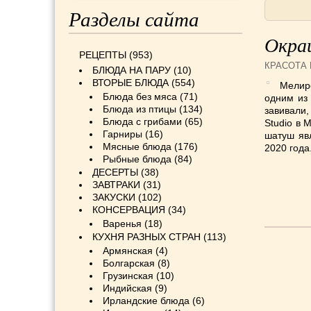
Разделы сайта
Окра
РЕЦЕПТЫ
(953)
КРАСОТА
БЛЮДА НА ПАРУ
(10)
ВТОРЫЕ БЛЮДА
(554)
Мелир
Блюда без мяса
(71)
одним из
Блюда из птицы
(134)
завивали
Блюда с грибами
(65)
Studio в 
Гарниры
(16)
шатуш яв
Мясные блюда
(176)
2020 год
Рыбные блюда
(84)
ДЕСЕРТЫ
(38)
ЗАВТРАКИ
(31)
ЗАКУСКИ
(102)
КОНСЕРВАЦИЯ
(34)
Варенья
(18)
КУХНЯ РАЗНЫХ СТРАН
(113)
Армянская
(4)
Болгарская
(8)
Грузинская
(10)
Индийская
(9)
Ирландские блюда
(6)