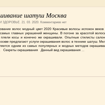
шивание шатуш Москва
 И ЗДОРОВЬЕ
. 21. 03. 2020. Комментариев нет
ование волос модный цвет 2020 Красивые волосы испокон веков 
 самых главных украшений женщины. В погоне за красотой волосы
, плели косы и конечно же окрашивали. Опытные стилисты салона
Москве предлагают услуги окрашивания волос в технике шатуш. М
ляется одним из самых популярных и модных методов окрашива
а. Секреты окрашивания Данный вид окрашивания ...