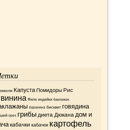
етки
Капуста
Рис
Помидоры
окколи
винина
Филе индейки
баклажан
аклажаны
говядина
бисквит
баранина
грибы
дом и
диета Дюкана
ецкий орех
картофель
ача
кабачки
кабачок