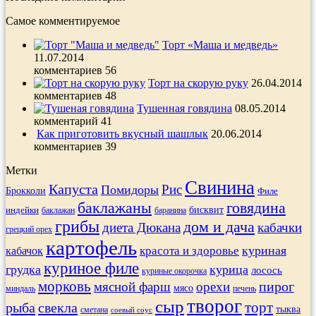
Самое комментируемое
Торт «Маша и медведь»
11.07.2014
комментариев 56
Торт на скорую руку
26.04.2014
комментариев 48
Тушенная говядина
08.05.2014
комментарий 41
Как приготовить вкусный шашлык
20.06.2014
комментариев 39
Метки
Свинина
Капуста
Рис
Помидоры
Брокколи
Филе
баклажаны
говядина
индейки
бисквит
баклажан
баранина
грибы
дом и дача
диета Дюкана
кабачки
грецкий орех
картофель
куриная
кабачок
красота и здоровье
куриное филе
грудка
курица
лосось
куриные окорочка
морковь
пирог
мясной фарш
орехи
мясо
печень
миндаль
творог
сыр
торт
рыба
свекла
тыква
сметана
соевый соус