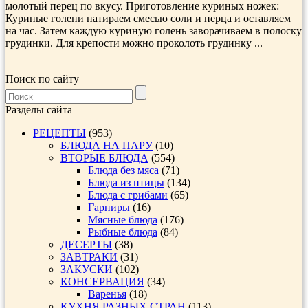
молотый пе­рец по вкусу. Приготовление куриных ножек:
Куриные голени натираем сме­сью соли и перца и оставляем
на час. Затем каждую куриную голень заворачиваем в полоску
грудинки. Для крепости можно проколоть грудинку ...
Поиск по сайту
Разделы сайта
РЕЦЕПТЫ
(953)
БЛЮДА НА ПАРУ
(10)
ВТОРЫЕ БЛЮДА
(554)
Блюда без мяса
(71)
Блюда из птицы
(134)
Блюда с грибами
(65)
Гарниры
(16)
Мясные блюда
(176)
Рыбные блюда
(84)
ДЕСЕРТЫ
(38)
ЗАВТРАКИ
(31)
ЗАКУСКИ
(102)
КОНСЕРВАЦИЯ
(34)
Варенья
(18)
КУХНЯ РАЗНЫХ СТРАН
(113)