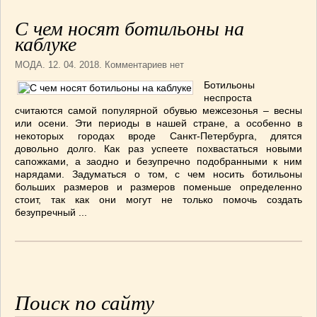
СОУСЫ
(6)
С чем носят ботильоны на
ПЕЧЕМ ВМЕСТЕ
(257)
каблуке
Блинчики
(13)
Печенье
(22)
МОДА
. 12. 04. 2018. Комментариев нет
Пироги
(139)
Ботильоны
неспроста
Пирожные
(13)
считаются самой популярной обувью межсезонья – весны
Торты
(54)
или осени. Эти периоды в нашей стране, а особенно в
некоторых городах вроде Санкт-Петербурга, длятся
Торты без выпечки
(7)
довольно долго. Как раз успеете похвастаться новыми
НАПИТКИ
(26)
сапожками, а заодно и безупречно подобранными к ним
КРАСОТА И ЗДОРОВЬЕ
(185)
нарядами. Задуматься о том, с чем носить ботильоны
больших размеров и размеров поменьше определенно
САМОРАЗВИТИЕ
(12)
стоит, так как они могут не только помочь создать
ИНТЕРЕСНЫЕ НОВОСТИ
(38)
безупречный ...
СТАТЬИ
(272)
отдых
(25)
ЛЕЧЕБНЫЕ СВОЙСТВА ПИЩЕВЫХ РАСТЕНИЙ
(56)
СЕМЬЯ
(107)
Поиск по сайту
ДОМ и ДАЧА
(140)