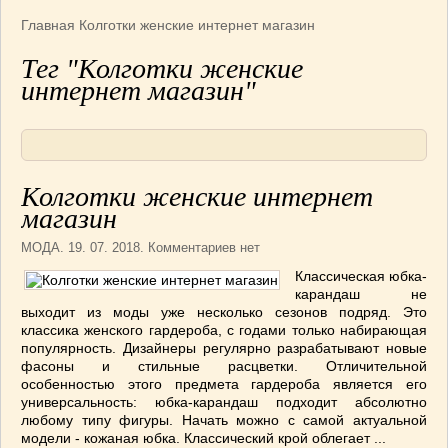
Армянская
(4)
Главная
Колготки женские интернет магазин
Болгарская
(8)
Тег "Колготки женские
Грузинская
(10)
интернет магазин"
Индийская
(9)
Ирландские блюда
(6)
Итальянская
(14)
Корейская
(3)
Колготки женские интернет
Марокканская
(15)
магазин
Румынская кухня
(5)
МОДА
. 19. 07. 2018. Комментариев нет
Узбекская
(14)
Классическая юбка-
Швейцарская
(6)
карандаш не
ПЕРВЫЕ БЛЮДА
(56)
выходит из моды уже несколько сезонов подряд. Это
ПОСТНЫЕ БЛЮДА
(52)
классика женского гардероба, с годами только набирающая
популярность. Дизайнеры регулярно разрабатывают новые
САЛАТИКИ
(132)
фасоны и стильные расцветки. Отличительной
Мясные
(33)
особенностью этого предмета гардероба является его
универсальность: юбка-карандаш подходит абсолютно
Овощные
(52)
любому типу фигуры. Начать можно с самой актуальной
Рыбные
(18)
модели - кожаная юбка. Классический крой облегает ...