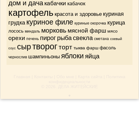
дом и дача
кабачки
кабачок
картофель
красота и здоровье
куриная
куриное филе
грудка
курица
куриные окорочка
морковь
мясной фарш
лосось
мясо
миндаль
орехи
пирог
рыба
свекла
печень
сметана
соевый
творог
сыр
торт
тыква
фарш
фасоль
соус
яблоки
яйца
шампиньоны
чернослив
Главная
|
Контакты
|
Обо мне
|
Карта сайта
|
Политика
конфидециальности
© 2026.
ДЕЛА ЖИТЕЙСКИЕ