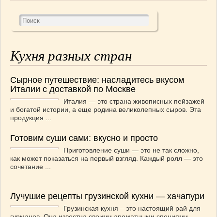
ВАШИ РЕЦЕПТЫ
(3)
ДЕТСКОЕ МЕНЮ
(1)
ЛАЙФХАК
(23)
МОДА
(102)
Кухня разных стран
РЕМОНТ
(28)
японская кухня
(1)
Сырное путешествие: насладитесь вкусом
Италии с доставкой по Москве
Италия — это страна живописных пейзажей
и богатой истории, а еще родина великолепных сыров. Эта
продукция ...
Готовим суши сами: вкусно и просто
Приготовление суши — это не так сложно,
как может показаться на первый взгляд. Каждый ролл — это
сочетание ...
Лучушие рецепты грузинской кухни — хачапури
Грузинская кухня – это настоящий рай для
гурманов. Она известна своими ароматными специями,