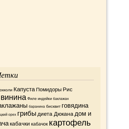
етки
Капуста
Рис
Помидоры
окколи
винина
Филе индейки
баклажан
аклажаны
говядина
бисквит
баранина
грибы
дом и
диета Дюкана
ецкий орех
картофель
ача
кабачки
кабачок