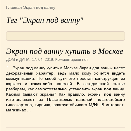
Армянская
(4)
Главная
Экран под ванну
Болгарская
(8)
Тег "Экран под ванну"
Грузинская
(10)
Индийская
(9)
Ирландские блюда
(6)
Итальянская
(14)
Экран под ванну купить в Москве
Корейская
(3)
Марокканская
(15)
ДОМ и ДАЧА
. 17. 04. 2019. Комментариев нет
Румынская кухня
(5)
Экран под ванну купить в Москве Экран для ванны несет
декоративный характер, ведь мало кому хочется видеть
Узбекская
(14)
коммуникации. По своей сути это простая конструкция из
Швейцарская
(6)
каркаса и каких-либо панелей. В сегодняшней статье
ПЕРВЫЕ БЛЮДА
(56)
разберем, как самостоятельно установить экран под ванну.
Какими бывают экраны? Как правило, экраны под ванну
ПОСТНЫЕ БЛЮДА
(52)
изготавливают из Пластиковых панелей, влагостойкого
САЛАТИКИ
(132)
гипсокартона, кирпича, влагоустойчивого МДФ. В интернет-
магазинах ...
Мясные
(33)
Овощные
(52)
Рыбные
(18)