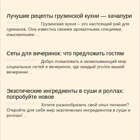
ВАШИ РЕЦЕПТЫ
(3)
ДЕТСКОЕ МЕНЮ
(1)
Лучушие рецепты грузинской кухни — хачапури
ЛАЙФХАК
(23)
Грузинская кухня – это настоящий рай для
гурманов. Она известна своими ароматными специями,
МОДА
(102)
изысканными ...
РЕМОНТ
(28)
японская кухня
(1)
Сеты для вечеринок: что предложить гостям
Добро пожаловать в захватывающий мир
социальных сетей и вечеринок, где каждый уголок вашей
вечеринки ...
Экзотические ингредиенты в суши и роллах:
попробуйте новое
Хотите разнообразить свой опыт питания?
Откройте для себя мир экзотических ингредиентов в суши и
роллах! ...