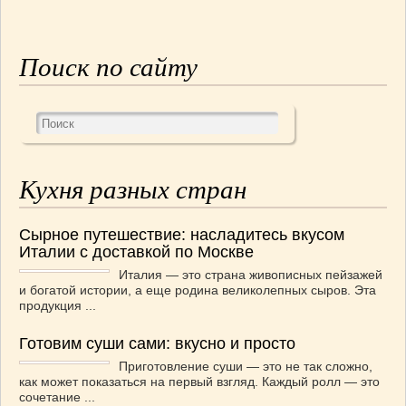
СОУСЫ
(6)
ПЕЧЕМ ВМЕСТЕ
(257)
Блинчики
(13)
Поиск по сайту
Печенье
(22)
Пироги
(139)
Пирожные
(13)
Торты
(54)
Торты без выпечки
(7)
Кухня разных стран
НАПИТКИ
(26)
КРАСОТА И ЗДОРОВЬЕ
(185)
Сырное путешествие: насладитесь вкусом
САМОРАЗВИТИЕ
(12)
Италии с доставкой по Москве
ИНТЕРЕСНЫЕ НОВОСТИ
(38)
Италия — это страна живописных пейзажей
и богатой истории, а еще родина великолепных сыров. Эта
СТАТЬИ
(272)
продукция ...
отдых
(25)
ЛЕЧЕБНЫЕ СВОЙСТВА ПИЩЕВЫХ РАСТЕНИЙ
Готовим суши сами: вкусно и просто
(56)
Приготовление суши — это не так сложно,
СЕМЬЯ
(107)
как может показаться на первый взгляд. Каждый ролл — это
сочетание ...
ДОМ и ДАЧА
(140)