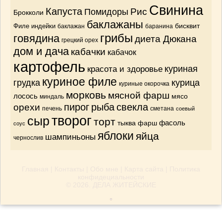
Свинина
Капуста
Рис
Помидоры
Брокколи
баклажаны
бисквит
Филе индейки
баклажан
баранина
грибы
говядина
диета Дюкана
грецкий орех
дом и дача
кабачки
кабачок
картофель
красота и здоровье
куриная
куриное филе
грудка
курица
куриные окорочка
морковь
мясной фарш
лосось
мясо
миндаль
орехи
пирог
рыба
свекла
печень
сметана
соевый
творог
сыр
торт
тыква
фарш
фасоль
соус
яблоки
яйца
шампиньоны
чернослив
Главная
|
Контакты
|
Обо мне
|
Карта сайта
|
Политика
конфидециальности
© 2026.
ДЕЛА ЖИТЕЙСКИЕ