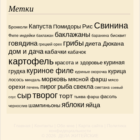
Метки
Свинина
Капуста
Рис
Помидоры
Брокколи
баклажаны
бисквит
Филе индейки
баклажан
баранина
грибы
говядина
диета Дюкана
грецкий орех
дом и дача
кабачки
кабачок
картофель
красота и здоровье
куриная
куриное филе
грудка
курица
куриные окорочка
морковь
мясной фарш
лосось
мясо
миндаль
орехи
пирог
рыба
свекла
печень
сметана
соевый
творог
сыр
торт
тыква
фарш
фасоль
соус
яблоки
яйца
шампиньоны
чернослив
Главная
|
Контакты
|
Обо мне
|
Карта сайта
|
Политика
конфидециальности
© 2026.
ДЕЛА ЖИТЕЙСКИЕ