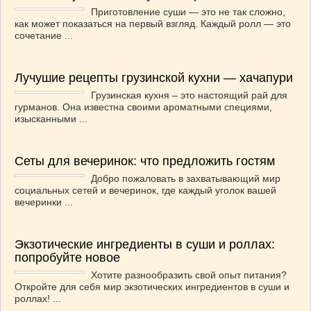
Приготовление суши — это не так сложно,
ВАШИ РЕЦЕПТЫ
(3)
как может показаться на первый взгляд. Каждый ролл — это
ДЕТСКОЕ МЕНЮ
(1)
сочетание ...
ЛАЙФХАК
(23)
МОДА
(102)
Лучушие рецепты грузинской кухни — хачапури
РЕМОНТ
(28)
Грузинская кухня – это настоящий рай для
японская кухня
(1)
гурманов. Она известна своими ароматными специями,
изысканными ...
Сеты для вечеринок: что предложить гостям
Добро пожаловать в захватывающий мир
социальных сетей и вечеринок, где каждый уголок вашей
вечеринки ...
Экзотические ингредиенты в суши и роллах:
попробуйте новое
Хотите разнообразить свой опыт питания?
Откройте для себя мир экзотических ингредиентов в суши и
роллах! ...