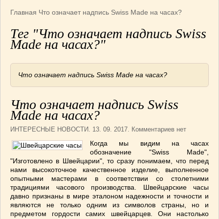
Армянская
(4)
Главная
Что означает надпись Swiss Made на часах?
Болгарская
(8)
Тег "Что означает надпись Swiss
Грузинская
(10)
Made на часах?"
Индийская
(9)
Ирландские блюда
(6)
Итальянская
(14)
Что означает надпись Swiss Made на часах?
Корейская
(3)
Марокканская
(15)
Что означает надпись Swiss
Румынская кухня
(5)
Made на часах?
Узбекская
(14)
ИНТЕРЕСНЫЕ НОВОСТИ
. 13. 09. 2017. Комментариев нет
Швейцарская
(6)
Когда мы видим на часах
ПЕРВЫЕ БЛЮДА
(56)
обозначение "Swiss Made",
"Изготовлено в Швейцарии", то сразу понимаем, что перед
ПОСТНЫЕ БЛЮДА
(52)
нами высокоточное качественное изделие, выполненное
САЛАТИКИ
(132)
опытными мастерами в соответствии со столетними
Мясные
(33)
традициями часового производства. Швейцарские часы
давно признаны в мире эталоном надежности и точности и
Овощные
(52)
являются не только одним из символов страны, но и
Рыбные
(18)
предметом гордости самих швейцарцев. Они настолько