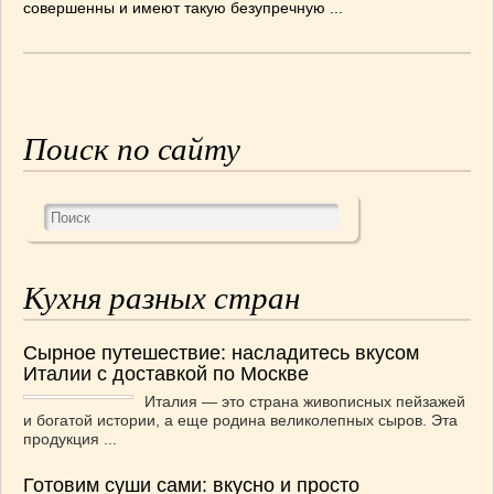
совершенны и имеют такую безупречную ...
СОУСЫ
(6)
ПЕЧЕМ ВМЕСТЕ
(257)
Блинчики
(13)
Печенье
(22)
Пироги
(139)
Поиск по сайту
Пирожные
(13)
Торты
(54)
Торты без выпечки
(7)
НАПИТКИ
(26)
КРАСОТА И ЗДОРОВЬЕ
(185)
Кухня разных стран
САМОРАЗВИТИЕ
(12)
ИНТЕРЕСНЫЕ НОВОСТИ
(38)
Сырное путешествие: насладитесь вкусом
СТАТЬИ
(272)
Италии с доставкой по Москве
отдых
(25)
Италия — это страна живописных пейзажей
ЛЕЧЕБНЫЕ СВОЙСТВА ПИЩЕВЫХ РАСТЕНИЙ
и богатой истории, а еще родина великолепных сыров. Эта
(56)
продукция ...
СЕМЬЯ
(107)
Готовим суши сами: вкусно и просто
ДОМ и ДАЧА
(140)