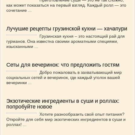
Приготовление суши — это не так сложно,
как может показаться на первый взгляд. Каждый ролл — это
ВАШИ РЕЦЕПТЫ
(3)
сочетание ...
ДЕТСКОЕ МЕНЮ
(1)
ЛАЙФХАК
(23)
Лучушие рецепты грузинской кухни — хачапури
МОДА
(102)
Грузинская кухня – это настоящий рай для
РЕМОНТ
(28)
гурманов. Она известна своими ароматными специями,
японская кухня
(1)
изысканными ...
Сеты для вечеринок: что предложить гостям
Добро пожаловать в захватывающий мир
социальных сетей и вечеринок, где каждый уголок вашей
вечеринки ...
Экзотические ингредиенты в суши и роллах:
попробуйте новое
Хотите разнообразить свой опыт питания?
Откройте для себя мир экзотических ингредиентов в суши и
роллах! ...