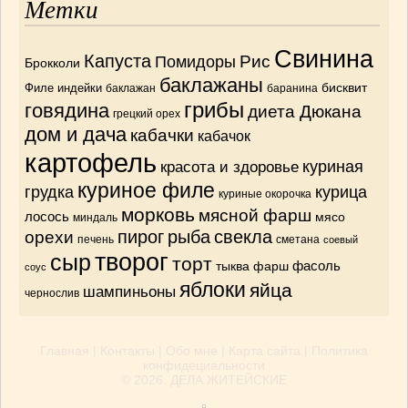
Метки
Свинина
Капуста
Рис
Помидоры
Брокколи
баклажаны
бисквит
Филе индейки
баклажан
баранина
грибы
говядина
диета Дюкана
грецкий орех
дом и дача
кабачки
кабачок
картофель
красота и здоровье
куриная
куриное филе
грудка
курица
куриные окорочка
морковь
мясной фарш
лосось
мясо
миндаль
орехи
пирог
рыба
свекла
печень
сметана
соевый
творог
сыр
торт
тыква
фарш
фасоль
соус
яблоки
яйца
шампиньоны
чернослив
Главная
|
Контакты
|
Обо мне
|
Карта сайта
|
Политика
конфидециальности
© 2026.
ДЕЛА ЖИТЕЙСКИЕ