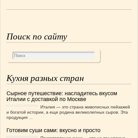
СОУСЫ
(6)
ПЕЧЕМ ВМЕСТЕ
(257)
Блинчики
(13)
Печенье
(22)
Поиск по сайту
Пироги
(139)
Пирожные
(13)
Торты
(54)
Торты без выпечки
(7)
НАПИТКИ
(26)
Кухня разных стран
КРАСОТА И ЗДОРОВЬЕ
(185)
САМОРАЗВИТИЕ
(12)
ИНТЕРЕСНЫЕ НОВОСТИ
(38)
Сырное путешествие: насладитесь вкусом
Италии с доставкой по Москве
СТАТЬИ
(272)
Италия — это страна живописных пейзажей
отдых
(25)
и богатой истории, а еще родина великолепных сыров. Эта
ЛЕЧЕБНЫЕ СВОЙСТВА ПИЩЕВЫХ РАСТЕНИЙ
продукция ...
(56)
СЕМЬЯ
(107)
Готовим суши сами: вкусно и просто
ДОМ и ДАЧА
(140)