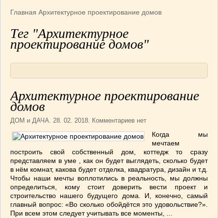
Армянская
(4)
Главная
Архитектурное проектирование домов
Болгарская
(8)
Тег "Архитектурное
Грузинская
(10)
проектирование домов"
Индийская
(9)
Ирландские блюда
(6)
Итальянская
(14)
Корейская
(3)
Архитектурное проектирование
Марокканская
(15)
домов
Румынская кухня
(5)
ДОМ и ДАЧА
. 28. 02. 2018. Комментариев нет
Узбекская
(14)
Когда мы
Швейцарская
(6)
мечтаем
ПЕРВЫЕ БЛЮДА
(56)
построить свой собственный дом, коттедж то сразу
ПОСТНЫЕ БЛЮДА
(52)
представляем в уме , как он будет выглядеть, сколько будет
в нём комнат, какова будет отделка, квадратура, дизайн и т.д.
САЛАТИКИ
(132)
Чтобы наши мечты воплотились в реальность, мы должны
Мясные
(33)
определиться, кому стоит доверить вести проект и
строительство нашего будущего дома. И, конечно, самый
Овощные
(52)
главный вопрос: «Во сколько обойдётся это удовольствие?».
Рыбные
(18)
При всем этом следует учитывать все моменты, ...