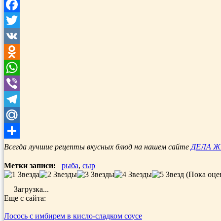
Facebook
Twitter
VK
Odnoklassniki
WhatsApp
Viber
Telegram
Mail.Ru
Отправить
Всегда лучшие рецепты вкусных блюд на нашем сайте
ДЕЛА 
Метки записи:
рыба
,
сыр
(Пока оце
Загрузка...
Еще с сайта:
Лосось с имбирем в кисло-сладком соусе