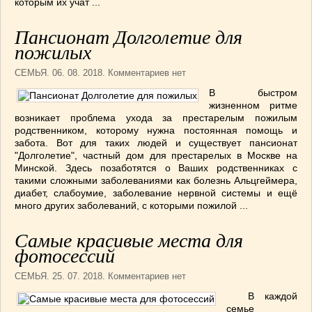
которым их учат ...
ВАШИ РЕЦЕПТЫ
(3)
Пансионат Долголетие для
ДЕТСКОЕ МЕНЮ
(1)
пожилых
ЛАЙФХАК
(23)
МОДА
(102)
СЕМЬЯ
. 06. 08. 2018. Комментариев нет
РЕМОНТ
(28)
В быстром
японская кухня
(1)
жизненном ритме
возникает проблема ухода за престарелым пожилым
родственником, которому нужна постоянная помощь и
забота. Вот для таких людей и существует пансионат
"Долголетие", частный дом для престарелых в Москве на
Минской. Здесь позаботятся о Ваших родственниках с
такими сложными заболеваниями как болезнь Альцгеймера,
диабет, слабоумие, заболевание нервной системы и ещё
много других заболеваний, с которыми пожилой ...
Самые красивые места для
фотосессий
СЕМЬЯ
. 25. 07. 2018. Комментариев нет
В каждой
семье