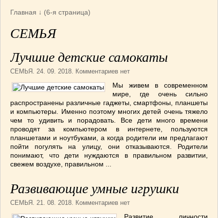
Армянская
(4)
Главная
↓ (6-я страница)
Болгарская
(8)
СЕМЬЯ
Грузинская
(10)
Индийская
(9)
Лучшие детские самокаты
Ирландские блюда
(6)
СЕМЬЯ
. 24. 09. 2018. Комментариев нет
Итальянская
(14)
Корейская
(3)
Мы живем в современном
мире, где очень сильно
Марокканская
(15)
распространены различные гаджеты, смартфоны, планшеты
Румынская кухня
(5)
и компьютеры. Именно поэтому многих детей очень тяжело
чем то удивить и порадовать. Все дети много времени
Узбекская
(14)
проводят за компьютером в интернете, пользуются
Швейцарская
(6)
планшетами и ноутбуками, а когда родители им предлагают
пойти погулять на улицу, они отказываются. Родители
ПЕРВЫЕ БЛЮДА
(56)
понимают, что дети нуждаются в правильном развитии,
ПОСТНЫЕ БЛЮДА
(52)
свежем воздухе, правильном ...
САЛАТИКИ
(132)
Развивающие умные игрушки
Мясные
(33)
Овощные
(52)
СЕМЬЯ
. 21. 08. 2018. Комментариев нет
Рыбные
(18)
Развитие личности