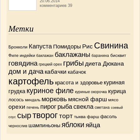
20.06.2014
комментариев 39
Метки
Свинина
Капуста
Рис
Помидоры
Брокколи
баклажаны
бисквит
Филе индейки
баклажан
баранина
грибы
говядина
диета Дюкана
грецкий орех
дом и дача
кабачки
кабачок
картофель
красота и здоровье
куриная
куриное филе
грудка
курица
куриные окорочка
морковь
мясной фарш
лосось
мясо
миндаль
орехи
пирог
рыба
свекла
печень
сметана
соевый
творог
сыр
торт
тыква
фарш
фасоль
соус
яблоки
яйца
шампиньоны
чернослив