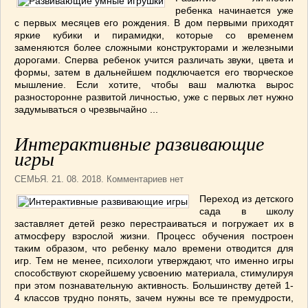
СОУСЫ
(6)
ребенка начинается уже
с первых месяцев его рождения. В дом первыми приходят
ПЕЧЕМ ВМЕСТЕ
(257)
яркие кубики и пирамидки, которые со временем
Блинчики
(13)
заменяются более сложными конструкторами и железными
дорогами. Сперва ребенок учится различать звуки, цвета и
Печенье
(22)
формы, затем в дальнейшем подключается его творческое
Пироги
(139)
мышление. Если хотите, чтобы ваш малютка вырос
разносторонне развитой личностью, уже с первых лет нужно
Пирожные
(13)
задумываться о чрезвычайно ...
Торты
(54)
Торты без выпечки
(7)
Интерактивные развивающие
НАПИТКИ
(26)
игры
КРАСОТА И ЗДОРОВЬЕ
(185)
СЕМЬЯ
. 21. 08. 2018. Комментариев нет
САМОРАЗВИТИЕ
(12)
Переход из детского
ИНТЕРЕСНЫЕ НОВОСТИ
(38)
сада в школу
СТАТЬИ
(272)
заставляет детей резко перестраиваться и погружает их в
атмосферу взрослой жизни. Процесс обучения построен
отдых
(25)
таким образом, что ребенку мало времени отводится для
ЛЕЧЕБНЫЕ СВОЙСТВА ПИЩЕВЫХ РАСТЕНИЙ
игр. Тем не менее, психологи утверждают, что именно игры
(56)
способствуют скорейшему усвоению материала, стимулируя
при этом познавательную активность. Большинству детей 1-
СЕМЬЯ
(107)
4 классов трудно понять, зачем нужны все те премудрости,
ДОМ и ДАЧА
(140)