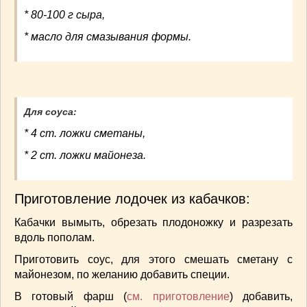
СОУСЫ
(6)
* 80-100 г сыра,
ПЕЧЕМ ВМЕСТЕ
(257)
* масло для смазывания формы.
Блинчики
(13)
Печенье
(22)
Пироги
(139)
Пирожные
(13)
Для соуса:
Торты
(54)
Торты без выпечки
(7)
* 4 ст. ложки сметаны,
НАПИТКИ
(26)
* 2 ст. ложки майонеза.
КРАСОТА И ЗДОРОВЬЕ
(185)
САМОРАЗВИТИЕ
(12)
Приготовление лодочек из кабачков:
ИНТЕРЕСНЫЕ НОВОСТИ
(38)
СТАТЬИ
(272)
Кабачки вымыть, обрезать плодоножку и разрезать
вдоль пополам.
отдых
(25)
ЛЕЧЕБНЫЕ СВОЙСТВА ПИЩЕВЫХ РАСТЕНИЙ
Приготовить соус, для этого смешать сметану с
(56)
майонезом, по желанию добавить специи.
СЕМЬЯ
(107)
В готовый фарш (
см. приготовление
) добавить,
ДОМ и ДАЧА
(140)