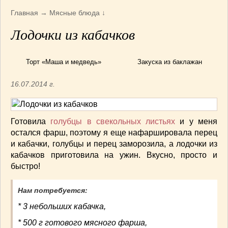
Армянская
(4)
Главная
→
Мясные блюда
↓
Болгарская
(8)
Лодочки из кабачков
Грузинская
(10)
Индийская
(9)
Ирландские блюда
(6)
Торт «Маша и медведь»
Закуска из баклажан
Итальянская
(14)
16.07.2014 г.
Корейская
(3)
Марокканская
(15)
Румынская кухня
(5)
Готовила
голубцы в свекольных листьях
и у меня
Узбекская
(14)
остался фарш, поэтому я еще нафаршировала перец
Швейцарская
(6)
и кабачки, голубцы и перец заморозила, а лодочки из
ПЕРВЫЕ БЛЮДА
(56)
кабачков приготовила на ужин. Вкусно, просто и
быстро!
ПОСТНЫЕ БЛЮДА
(52)
САЛАТИКИ
(132)
Нам потребуется:
Мясные
(33)
* 3 небольших кабачка,
Овощные
(52)
Рыбные
(18)
* 500 г готового мясного фарша,