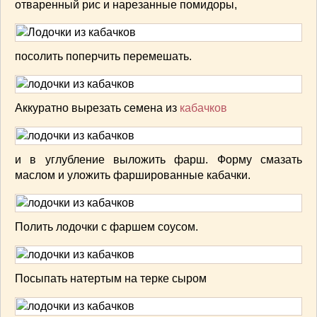
отваренный рис и нарезанные помидоры,
ВАШИ РЕЦЕПТЫ
(3)
ДЕТСКОЕ МЕНЮ
(1)
ЛАЙФХАК
(23)
посолить поперчить перемешать.
МОДА
(102)
РЕМОНТ
(28)
японская кухня
(1)
Аккуратно вырезать семена из
кабачков
и в углубление выложить фарш. Форму смазать
маслом и уложить фаршированные кабачки.
Полить лодочки с фаршем соусом.
Посыпать натертым на терке сыром