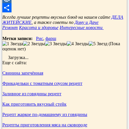
Mail.Ru
Отправить
Всегда лучшие рецепты вкусных блюд на нашем сайте
ДЕЛА
ЖИТЕЙСКИЕ
, а также советы по
Дому и Даче
Ремонт
Красота и здоровье
Интересные новости
Метки записи:
Рис
,
фарш
(Пока
оценок нет)
Загрузка...
Еще с сайта:
Свинина запечённая
Фрикадельки с томатным соусом рецепт
Заливное из говядины рецепт
Как приготовить вкусный стейк
Рецепт жаркое по-домашнему из говядины
Рецепты приготовления мяса на сковороде