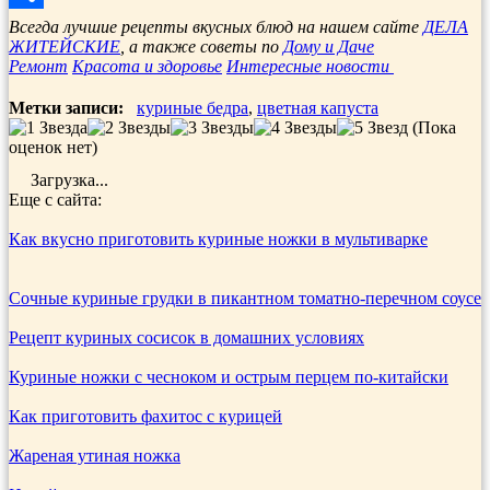
Отправить
Всегда лучшие рецепты вкусных блюд на нашем сайте
ДЕЛА
ЖИТЕЙСКИЕ
, а также советы по
Дому и Даче
Ремонт
Красота и здоровье
Интересные новости
Метки записи:
куриные бедра
,
цветная капуста
(Пока
оценок нет)
Загрузка...
Еще с сайта:
Как вкусно приготовить куриные ножки в мультиварке
Сочные куриные грудки в пикантном томатно-перечном соусе
Рецепт куриных сосисок в домашних условиях
Куриные ножки с чесноком и острым перцем по-китайски
Как приготовить фахитос с курицей
Жареная утиная ножка