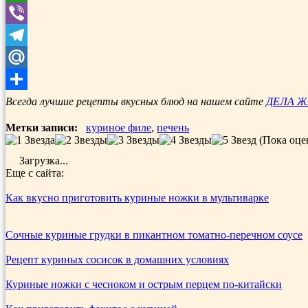
WhatsApp
Viber
Telegram
Mail.Ru
Отправить
Всегда лучшие рецепты вкусных блюд на нашем сайте
ДЕЛА 
Метки записи:
куриное филе
,
печень
(Пока оце
Загрузка...
Еще с сайта:
Как вкусно приготовить куриные ножки в мультиварке
Сочные куриные грудки в пикантном томатно-перечном соусе
Рецепт куриных сосисок в домашних условиях
Куриные ножки с чесноком и острым перцем по-китайски