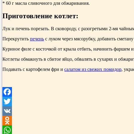
* 60 г масла сливочного для обжаривания.
Приготовление котлет:
Лук и печень порезать. В сковороду, с разогретыми 2-мя чайн
Перекрутить
печень
с луком через мясорубку, добавить сметану 
Куриное филе с косточкой от крыла отбить, начинить фаршем из
Котлеты обмакнуть в сбитое яйцо, обвалять в сухарях и обжарит
Подавать с картофелем фри и
салатом из свежих помидор
, укр
Facebook
Twitter
VK
Odnoklassniki