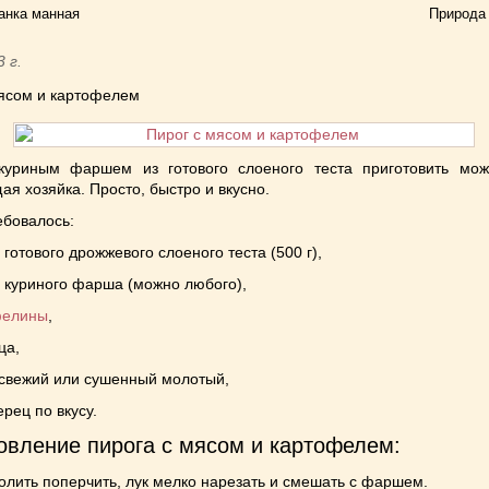
анка манная
Природа
3 г.
мясом и картофелем
куриным фаршем из готового слоеного теста приготовить мо
я хозяйка. Просто, быстро и вкусно.
ебовалось:
а готового дрожжевого слоеного теста (500 г),
г куриного фарша (можно любого),
фелины
,
ца,
 свежий или сушенный молотый,
ерец по вкусу.
овление пирога с мясом и картофелем:
лить поперчить, лук мелко нарезать и смешать с фаршем.