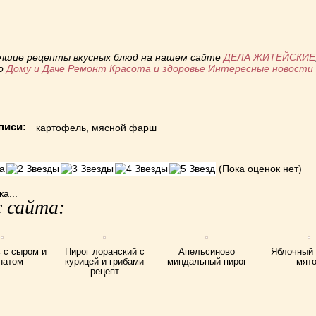
ь
учшие рецепты вкусных блюд на нашем сайте
ДЕЛА ЖИТЕЙСКИЕ
по
Дому и Даче
Ремонт
Красота и здоровье
Интересные новост
писи:
картофель
,
мясной фарш
(Пока оценок нет)
а...
 сайта:
 с сыром и
Пирог лоранский с
Апельсиново
Яблочный 
натом
курицей и грибами
миндальный пирог
мят
рецепт