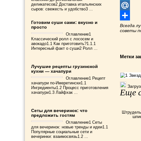
деликатесов2 Доставка итальянских
Telegram
сыров: свежесть и удобство3 ...
Mail.Ru
Готовим суши сами: вкусно и
Отправит
Всегда л
просто
советы 
Оглавление1
Классический ролл с лососем и
авокадо1.1 Как приготовить?1.1.1
Интересный факт о суши2 Ролл ...
Метки за
Лучушие рецепты грузинской
кухни — хачапури
Оглавление1 Рецепт
хачапури по-Имеретински1.1
Загрузк
Ингредиенты1.2 Процесс приготовления
Еще с
хачапури1.3 Лайфхак ...
Сеты для вечеринок: что
Штрудель
предложить гостям
шпи
Оглавление1 Сеты
для вечеринок: новые тренды и идеи1.1
Популярные социальные сети и
вечеринки: взаимосвязь1.2 ...