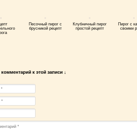
цепт
Песочный пирог с
Клубничный пирог
Пирог с к
ельного
брусникой рецепт
простой рецепт
своими 
рога
 комментарий к этой записи ↓