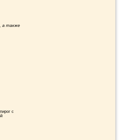
, а также
и
пирог с
ой