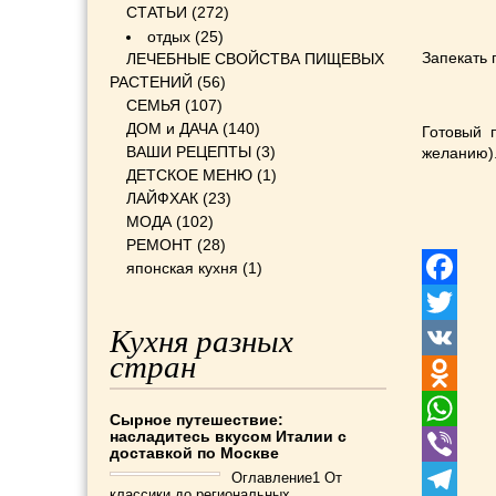
СТАТЬИ
(272)
отдых
(25)
Запекать 
ЛЕЧЕБНЫЕ СВОЙСТВА ПИЩЕВЫХ
РАСТЕНИЙ
(56)
СЕМЬЯ
(107)
ДОМ и ДАЧА
(140)
Готовый 
ВАШИ РЕЦЕПТЫ
(3)
желанию)
ДЕТСКОЕ МЕНЮ
(1)
ЛАЙФХАК
(23)
МОДА
(102)
РЕМОНТ
(28)
японская кухня
(1)
Facebook
Кухня разных
Twitter
стран
VK
Odnoklass
Сырное путешествие:
насладитесь вкусом Италии с
WhatsApp
доставкой по Москве
Оглавление1 От
Viber
классики до региональных