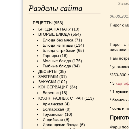
Запек
Разделы сайта
06.08.201
РЕЦЕПТЫ
(953)
Пирог с 
БЛЮДА НА ПАРУ
(10)
ВТОРЫЕ БЛЮДА
(554)
Блюда без мяса
(71)
Пирог с 
Блюда из птицы
(134)
начинающа
Блюда с грибами
(65)
Гарниры
(16)
Нам потр
Мясные блюда
(176)
Рыбные блюда
(84)
* упаковк
ДЕСЕРТЫ
(38)
*250-300 
ЗАВТРАКИ
(31)
ЗАКУСКИ
(102)
* 3
карто
КОНСЕРВАЦИЯ
(34)
* 1 лукови
Варенья
(18)
КУХНЯ РАЗНЫХ СТРАН
(113)
* базилик
Армянская
(4)
* соль и п
Болгарская
(8)
Грузинская
(10)
Пригот
Индийская
(9)
Ирландские блюда
(6)
Фарш посо