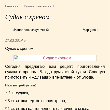
Армянская
(4)
Главная
→
Румынская кухня
↓
Болгарская
(8)
Судак с хреном
Грузинская
(10)
Индийская
(9)
Ирландские блюда
(6)
«Наполеон» закусочный
Марципан
Итальянская
(14)
17.02.2014 г.
Корейская
(3)
Судак с хреном
Марокканская
(15)
Румынская кухня
(5)
Узбекская
(14)
Сегодня предлагаю вам рецепт, приготовления
Швейцарская
(6)
судака с хреном. Блюдо румынской кухни. Советую
ПЕРВЫЕ БЛЮДА
(56)
приготовить и жду ваших впечатлений от блюда.
ПОСТНЫЕ БЛЮДА
(52)
Нам потребуется:
САЛАТИКИ
(132)
* 1 кг судака,
Мясные
(33)
Овощные
(52)
* 3 ст. ложки тертого корня хрена,
Рыбные
(18)
* 1 ст. ложка растопленного сливочного масла,