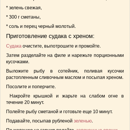
СОУСЫ
(6)
* зелень свежая,
ПЕЧЕМ ВМЕСТЕ
(257)
* 300 г сметаны,
Блинчики
(13)
Печенье
(22)
* соль и перец черный молотый.
Пироги
(139)
Приготовление судака с хреном:
Пирожные
(13)
Судака
очистите, выпотрошите и про­мойте.
Торты
(54)
Затем разде­лайте на филе и на­режьте порционными
Торты без выпечки
(7)
кусочками.
НАПИТКИ
(26)
Выложите рыбу в сотейник, поливая кусочки
КРАСОТА И ЗДОРОВЬЕ
(185)
растоплен­ным сливочным мас­лом и посыпая хре­ном.
САМОРАЗВИТИЕ
(12)
ИНТЕРЕСНЫЕ НОВОСТИ
(38)
Посолите и по­перчите.
СТАТЬИ
(272)
Накройте крышкой и жарьте на слабом огне в
отдых
(25)
течение 20 минут.
ЛЕЧЕБНЫЕ СВОЙСТВА ПИЩЕВЫХ РАСТЕНИЙ
Полейте рыбу сме­таной и готовьте еще 10 минут.
(56)
Подавайте, посыпав рубленой
зеленью
.
СЕМЬЯ
(107)
ДОМ и ДАЧА
(140)