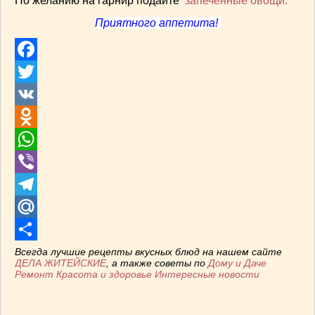
По желанию на гарнир подайте
запеченные овощи.
ВАШИ РЕЦЕПТЫ
(3)
Приятного аппетита!
ДЕТСКОЕ МЕНЮ
(1)
ЛАЙФХАК
(23)
МОДА
(102)
Facebook
РЕМОНТ
(28)
Twitter
японская кухня
(1)
VK
Odnoklassniki
WhatsApp
Viber
Telegram
Mail.Ru
Отправить
Всегда лучшие рецепты вкусных блюд на нашем сайте
ДЕЛА ЖИТЕЙСКИЕ
, а также советы по
Дому и Даче
Ремонт
Красота и здоровье
Интересные новости