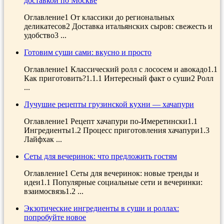
доставкой по Москве
Оглавление1 От классики до региональных
деликатесов2 Доставка итальянских сыров: свежесть и
удобство3 ...
Готовим суши сами: вкусно и просто
Оглавление1 Классический ролл с лососем и авокадо1.1
Как приготовить?1.1.1 Интересный факт о суши2 Ролл
...
Лучушие рецепты грузинской кухни — хачапури
Оглавление1 Рецепт хачапури по-Имеретински1.1
Ингредиенты1.2 Процесс приготовления хачапури1.3
Лайфхак ...
Сеты для вечеринок: что предложить гостям
Оглавление1 Сеты для вечеринок: новые тренды и
идеи1.1 Популярные социальные сети и вечеринки:
взаимосвязь1.2 ...
Экзотические ингредиенты в суши и роллах:
попробуйте новое