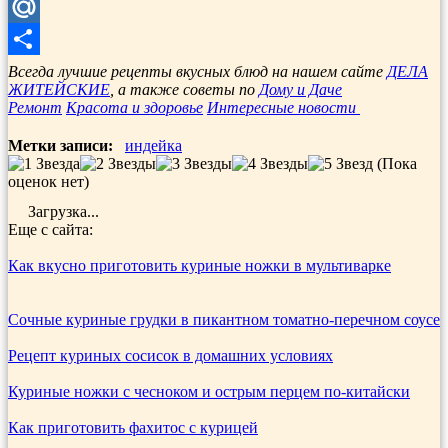
Telegram
Mail.Ru
Отправить
Всегда лучшие рецепты вкусных блюд на нашем сайте
ДЕЛА
ЖИТЕЙСКИЕ
, а также советы по
Дому и Даче
Ремонт
Красота и здоровье
Интересные новости
Метки записи:
индейка
(Пока
оценок нет)
Загрузка...
Еще с сайта:
Как вкусно приготовить куриные ножки в мультиварке
Сочные куриные грудки в пикантном томатно-перечном соусе
Рецепт куриных сосисок в домашних условиях
Куриные ножки с чесноком и острым перцем по-китайски
Как приготовить фахитос с курицей