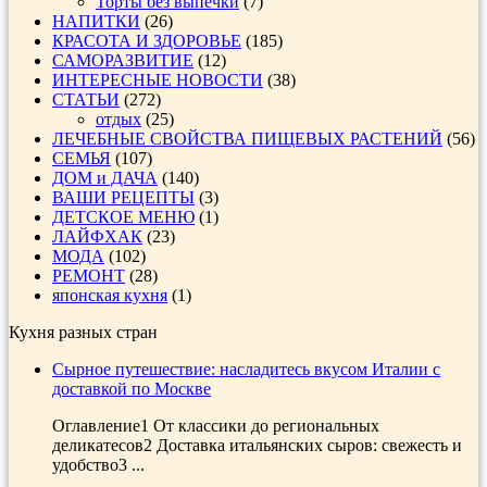
Торты без выпечки
(7)
НАПИТКИ
(26)
КРАСОТА И ЗДОРОВЬЕ
(185)
САМОРАЗВИТИЕ
(12)
ИНТЕРЕСНЫЕ НОВОСТИ
(38)
СТАТЬИ
(272)
отдых
(25)
ЛЕЧЕБНЫЕ СВОЙСТВА ПИЩЕВЫХ РАСТЕНИЙ
(56)
СЕМЬЯ
(107)
ДОМ и ДАЧА
(140)
ВАШИ РЕЦЕПТЫ
(3)
ДЕТСКОЕ МЕНЮ
(1)
ЛАЙФХАК
(23)
МОДА
(102)
РЕМОНТ
(28)
японская кухня
(1)
Кухня разных стран
Сырное путешествие: насладитесь вкусом Италии с
доставкой по Москве
Оглавление1 От классики до региональных
деликатесов2 Доставка итальянских сыров: свежесть и
удобство3 ...