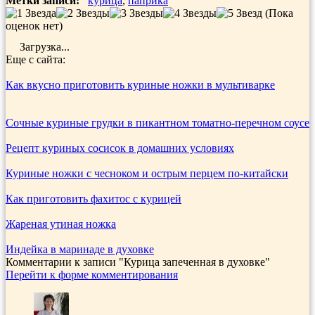
Метки записи:
курица
,
паприка
(Пока
оценок нет)
Загрузка...
Еще с сайта:
Как вкусно приготовить куриные ножки в мультиварке
Сочные куриные грудки в пикантном томатно-перечном соусе
Рецепт куриных сосисок в домашних условиях
Куриные ножки с чесноком и острым перцем по-китайски
Как приготовить фахитос с курицей
Жареная утиная ножка
Индейка в маринаде в духовке
Комментарии к записи
"Курица запеченная в духовке"
Перейти к форме комментирования