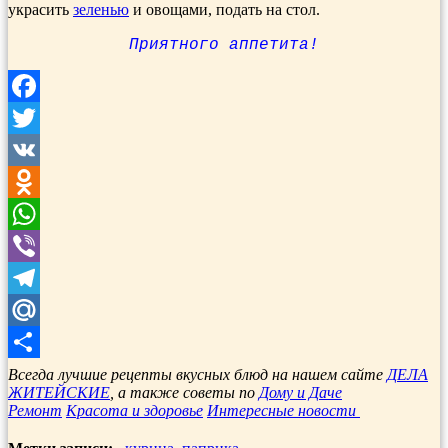
украсить
зеленью
и овощами, подать на стол.
Приятного аппетита!
Facebook
Twitter
VK
Odnoklassniki
WhatsApp
Viber
Telegram
Mail.Ru
Отправить
Всегда лучшие рецепты вкусных блюд на нашем сайте
ДЕЛА
ЖИТЕЙСКИЕ
, а также советы по
Дому и Даче
Ремонт
Красота и здоровье
Интересные новости