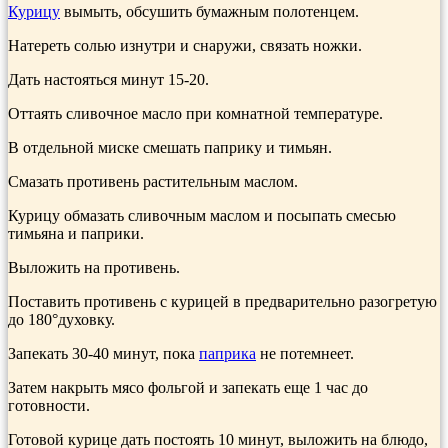
Курицу
вымыть, обсушить бумажным полотенцем.
Натереть солью изнутри и снаружи, связать ножки.
Дать настояться минут 15-20.
Оттаять сливочное масло при комнатной темпе­ратуре.
В отдельной миске сме­шать паприку и тимьян.
Смазать противень рас­тительным маслом.
Курицу обмазать сливочным маслом и посыпать смесью
тимьяна и паприки.
Выложить на противень.
Поставить противень с курицей в предварительно разо­гретую
до 180°духовку.
Запекать 30-40 минут, пока
па­прика
не потемнеет.
Затем накрыть мясо фольгой и за­пекать еще 1 час до
готовности.
Готовой курице дать по­стоять 10 минут, выложить на блюдо,