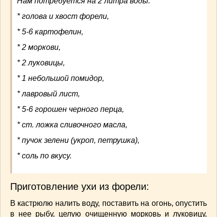
Нам потребуется на 2 литра воды:
СОУСЫ
(6)
* голова и хвост форели,
ПЕЧЕМ ВМЕСТЕ
(257)
Блинчики
(13)
* 5-6 картофелин,
Печенье
(22)
* 2 моркови,
Пироги
(139)
* 2 луковицы,
Пирожные
(13)
* 1 небольшой помидор,
Торты
(54)
* лавровый лист,
Торты без выпечки
(7)
НАПИТКИ
(26)
* 5-6 горошен черного перца,
КРАСОТА И ЗДОРОВЬЕ
(185)
* ст. ложка сливочного масла,
САМОРАЗВИТИЕ
(12)
* пучок зелени (укроп, петрушка),
ИНТЕРЕСНЫЕ НОВОСТИ
(38)
* соль по вкусу.
СТАТЬИ
(272)
отдых
(25)
ЛЕЧЕБНЫЕ СВОЙСТВА ПИЩЕВЫХ РАСТЕНИЙ
Приготовление ухи из форели:
(56)
СЕМЬЯ
(107)
В кастрюлю налить воду, поставить на огонь, опустить
в нее рыбу, целую очищенную морковь и луковицу,
ДОМ и ДАЧА
(140)