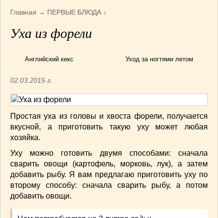
Армянская
(4)
Главная
→
ПЕРВЫЕ БЛЮДА
↓
Болгарская
(8)
Уха из форели
Грузинская
(10)
Индийская
(9)
Ирландские блюда
(6)
Английский кекс
Уход за ногтями летом
Итальянская
(14)
02.03.2015 г.
Корейская
(3)
Марокканская
(15)
Румынская кухня
(5)
Простая уха из головы и хвоста форели, получается
Узбекская
(14)
вкусной, а приготовить такую уху может любая
Швейцарская
(6)
хозяйка.
ПЕРВЫЕ БЛЮДА
(56)
Уху можно готовить двумя способами: сначала
ПОСТНЫЕ БЛЮДА
(52)
сварить овощи (картофель, морковь, лук), а затем
САЛАТИКИ
(132)
добавить рыбу. Я вам предлагаю приготовить уху по
второму способу: сначала сварить рыбу, а потом
Мясные
(33)
добавить овощи.
Овощные
(52)
Рыбные
(18)