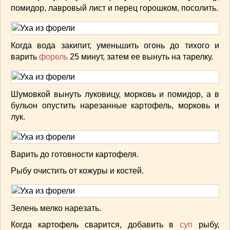
помидор, лавровый лист и перец горошком, посолить.
ВАШИ РЕЦЕПТЫ
(3)
ДЕТСКОЕ МЕНЮ
(1)
ЛАЙФХАК
(23)
Когда вода закипит, уменьшить огонь до тихого и
МОДА
(102)
варить
форель
25 минут, затем ее вынуть на тарелку.
РЕМОНТ
(28)
японская кухня
(1)
Шумовкой вынуть луковицу, морковь и помидор, а в
бульон опустить нарезанные картофель, морковь и
лук.
Варить до готовности картофеля.
Рыбу очистить от кожуры и костей.
Зелень мелко нарезать.
Когда картофель сварится, добавить в
суп
рыбу,