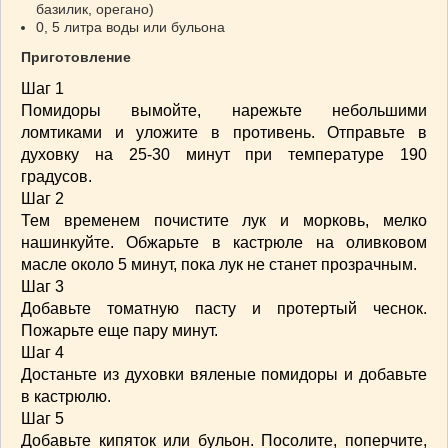
базилик, орегано)
ВАШИ РЕЦЕПТЫ
(3)
0, 5 литра воды или бульона
ДЕТСКОЕ МЕНЮ
(1)
Приготовление
ЛАЙФХАК
(23)
Шаг 1
МОДА
(102)
Помидоры вымойте, нарежьте небольшими
РЕМОНТ
(28)
ломтиками и уложите в противень. Отправьте в
японская кухня
(1)
духовку на 25-30 минут при температуре 190
градусов.
Шаг 2
Тем временем почистите лук и морковь, мелко
нашинкуйте. Обжарьте в кастрюле на оливковом
масле около 5 минут, пока лук не станет прозрачным.
Шаг 3
Добавьте томатную пасту и протертый чеснок.
Пожарьте еще пару минут.
Шаг 4
Достаньте из духовки вяленые помидоры и добавьте
в кастрюлю.
Шаг 5
Добавьте кипяток или бульон. Посолите, поперчите,