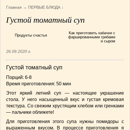
Армянская
(4)
Главная
→
ПЕРВЫЕ БЛЮДА
↓
Болгарская
(8)
Густой томатный суп
Грузинская
(10)
Индийская
(9)
Как приготовить кабачки с
Ирландские блюда
(6)
Продукты счастья
фаршированными грибами
и сыром
Итальянская
(14)
Корейская
(3)
26.09.2020 г.
Марокканская
(15)
Румынская кухня
(5)
Густой томатный суп
Узбекская
(14)
Порций: 6-8
Швейцарская
(6)
Время приготовления: 50 мин
ПЕРВЫЕ БЛЮДА
(56)
Этот яркий летний суп — настоящее украшение
ПОСТНЫЕ БЛЮДА
(52)
стола. У него насыщенный вкус и густая кремовая
САЛАТИКИ
(132)
текстура. Со свежим хрустящим хлебом или гренками
Мясные
(33)
— пальчики оближете!
Овощные
(52)
Для приготовления этого супа нужны помидоры с
Рыбные
(18)
выраженным вкусом. В процессе приготовления я