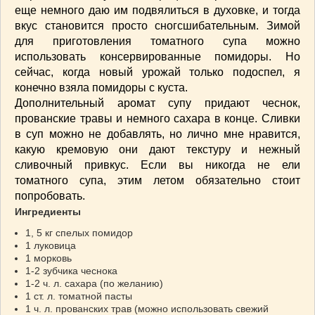
СОУСЫ
(6)
еще немного даю им подвялиться в духовке, и тогда
вкус становится просто сногсшибательным. Зимой
ПЕЧЕМ ВМЕСТЕ
(257)
для приготовления томатного супа можно
Блинчики
(13)
использовать консервированные помидоры. Но
Печенье
(22)
сейчас, когда новый урожай только подоспел, я
Пироги
(139)
конечно взяла помидоры с куста.
Пирожные
(13)
Дополнительный аромат супу придают чеснок,
Торты
(54)
прованские травы и немного сахара в конце. Сливки
в суп можно не добавлять, но лично мне нравится,
Торты без выпечки
(7)
какую кремовую они дают текстуру и нежный
НАПИТКИ
(26)
сливочный привкус. Если вы никогда не ели
КРАСОТА И ЗДОРОВЬЕ
(185)
томатного супа, этим летом обязательно стоит
САМОРАЗВИТИЕ
(12)
попробовать.
ИНТЕРЕСНЫЕ НОВОСТИ
(38)
Ингредиенты
СТАТЬИ
(272)
1, 5 кг спелых помидор
1 луковица
отдых
(25)
1 морковь
ЛЕЧЕБНЫЕ СВОЙСТВА ПИЩЕВЫХ РАСТЕНИЙ
1-2 зубчика чеснока
(56)
1-2 ч. л. сахара (по желанию)
СЕМЬЯ
(107)
1 ст. л. томатной пасты
1 ч. л. прованских трав (можно использовать свежий
ДОМ и ДАЧА
(140)