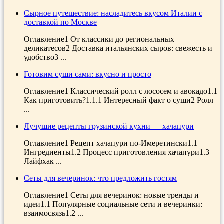
Сырное путешествие: насладитесь вкусом Италии с
доставкой по Москве
Оглавление1 От классики до региональных
деликатесов2 Доставка итальянских сыров: свежесть и
удобство3 ...
Готовим суши сами: вкусно и просто
Оглавление1 Классический ролл с лососем и авокадо1.1
Как приготовить?1.1.1 Интересный факт о суши2 Ролл
...
Лучушие рецепты грузинской кухни — хачапури
Оглавление1 Рецепт хачапури по-Имеретински1.1
Ингредиенты1.2 Процесс приготовления хачапури1.3
Лайфхак ...
Сеты для вечеринок: что предложить гостям
Оглавление1 Сеты для вечеринок: новые тренды и
идеи1.1 Популярные социальные сети и вечеринки:
взаимосвязь1.2 ...