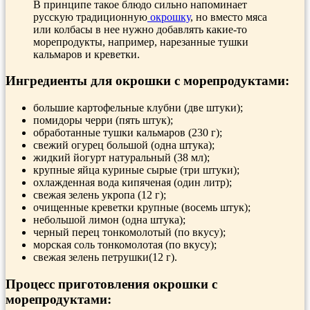
В принципе такое блюдо сильно напоминает
русскую традиционную
окрошку
, но вместо мяса
или колбасы в нее нужно добавлять какие-то
морепродукты, например, нарезанные тушки
кальмаров и креветки.
Ингредиенты для окрошки с морепродуктами:
большие картофельные клубни (две штуки);
помидоры черри (пять штук);
обработанные тушки кальмаров (230 г);
свежий огурец большой (одна штука);
жидкий йогурт натуральный (38 мл);
крупные яйца куриные сырые (три штуки);
охлажденная вода кипяченая (один литр);
свежая зелень укропа (12 г);
очищенные креветки крупные (восемь штук);
небольшой лимон (одна штука);
черный перец тонкомолотый (по вкусу);
морская соль тонкомолотая (по вкусу);
свежая зелень петрушки(12 г).
Процесс приготовления окрошки с
морепродуктами: