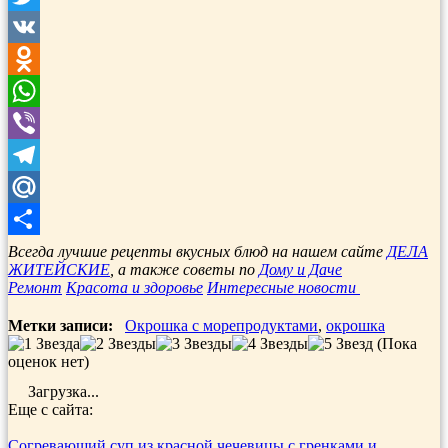
Twitter
VK
Odnoklassniki
WhatsApp
Viber
Telegram
Mail.Ru
Отправить
Всегда лучшие рецепты вкусных блюд на нашем сайте
ДЕЛА
ЖИТЕЙСКИЕ
, а также советы по
Дому и Даче
Ремонт
Красота и здоровье
Интересные новости
Метки записи:
Окрошка с морепродуктами
,
окрошка
(Пока
оценок нет)
Загрузка...
Еще с сайта:
Согревающий суп из красной чечевицы с гренками и