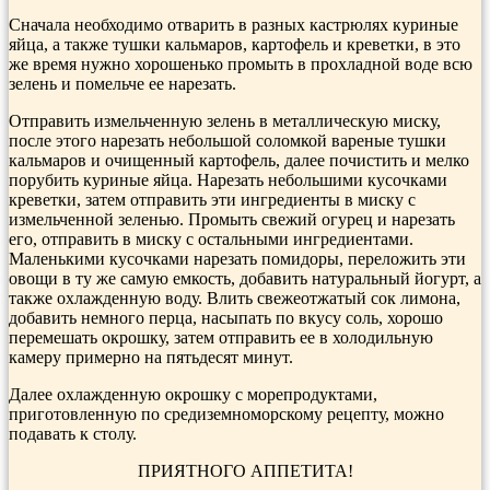
Сначала необходимо отварить в разных кастрюлях куриные
яйца, а также тушки кальмаров, картофель и креветки, в это
же время нужно хорошенько промыть в прохладной воде всю
зелень и помельче ее нарезать.
Отправить измельченную зелень в металлическую миску,
после этого нарезать небольшой соломкой вареные тушки
кальмаров и очищенный картофель, далее почистить и мелко
порубить куриные яйца. Нарезать небольшими кусочками
креветки, затем отправить эти ингредиенты в миску с
измельченной зеленью. Промыть свежий огурец и нарезать
его, отправить в миску с остальными ингредиентами.
Маленькими кусочками нарезать помидоры, переложить эти
овощи в ту же самую емкость, добавить натуральный йогурт, а
также охлажденную воду. Влить свежеотжатый сок лимона,
добавить немного перца, насыпать по вкусу соль, хорошо
перемешать окрошку, затем отправить ее в холодильную
камеру примерно на пятьдесят минут.
Далее охлажденную окрошку с морепродуктами,
приготовленную по средиземноморскому рецепту, можно
подавать к столу.
ПРИЯТНОГО АППЕТИТА!