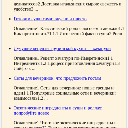
деликатесов2 Доставка итальянских сыров: свежесть и
удобство3 ...
Готовим суши сами: вкусно и просто
Оглавление1 Классический ролл с лососем и авокадо1.1
Как приготовить?1.1.1 Интересный факт о суши2 Ролл
...
Лучушие рецепты грузинской кухни — хачапури
Оглавление1 Рецепт хачапури по-Имеретински1.1
Ингредиенты1.2 Процесс приготовления хачапури1.3
Лайфхак ...
Сеты для вечеринок: что предложить гостям
Оглавление1 Сеты для вечеринок: новые тренды и
идеи1.1 Популярные социальные сети и вечеринки:
взаимосвязь1.2 ...
Экзотические ингредиенты в суши и роллах:
попробуйте новое
Оглавление1 Что такое экзотические ингредиенты в
суши и роллах?2 Тренды в мире гастрономии: ищем