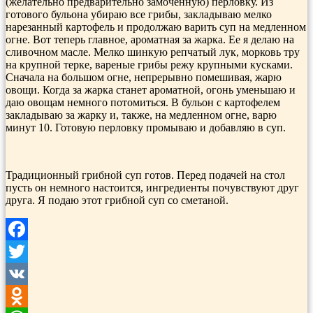
(желательно предварительно замоченную) перловку. Из
готового бульона убираю все грибы, закладываю мелко
нарезанный картофель и продолжаю варить суп на медленном
огне. Вот теперь главное, ароматная за жарка. Ее я делаю на
сливочном масле. Мелко шинкую репчатый лук, морковь тру
на крупной терке, вареные грибы режу крупными кусками.
Сначала на большом огне, непрерывно помешивая, жарю
овощи. Когда за жарка станет ароматной, огонь уменьшаю и
даю овощам немного потомиться. В бульон с картофелем
закладываю за жарку и, также, на медленном огне, варю
минут 10. Готовую перловку промываю и добавляю в суп.
Традиционный грибной суп готов. Перед подачей на стол
пусть он немного настоится, ингредиенты почувствуют друг
друга. Я подаю этот грибной суп со сметаной.
Facebook
Twitter
VK