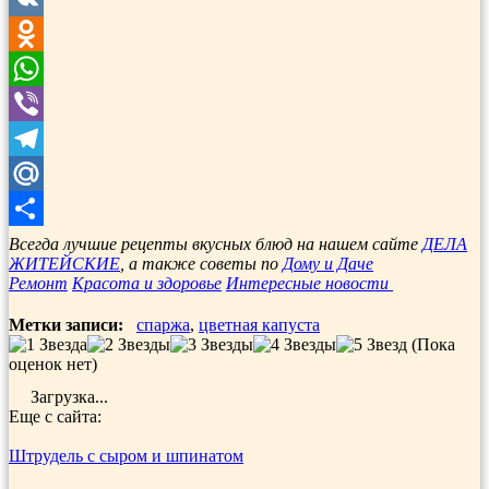
VK
Odnoklassniki
WhatsApp
Viber
Telegram
Mail.Ru
Отправить
Всегда лучшие рецепты вкусных блюд на нашем сайте
ДЕЛА
ЖИТЕЙСКИЕ
, а также советы по
Дому и Даче
Ремонт
Красота и здоровье
Интересные новости
Метки записи:
спаржа
,
цветная капуста
(Пока
оценок нет)
Загрузка...
Еще с сайта:
Штрудель с сыром и шпинатом