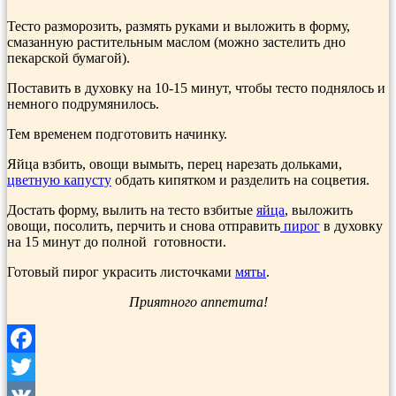
Тесто разморозить, раз­мять руками и выложить в форму,
смазанную растительным маслом (можно застелить дно
пекарской бу­магой).
Поставить в духовку на 10-15 минут, чтобы тесто поднялось и
немного подрумянилось.
Тем временем подготовить начинку.
Яйца взбить, овощи вы­мыть, перец нарезать дольками,
цветную капусту
обдать кипятком и разделить на соцветия.
Достать форму, вылить на тесто взбитые
яйца
, выложить
овощи, посолить, перчить и снова отправить
пирог
в духовку
на 15 минут до полной готовности.
Готовый пирог украсить листочками
мяты
.
Приятного аппетита!
Facebook
Twitter