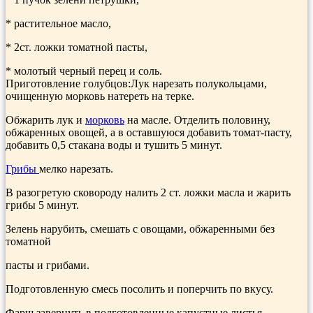
* растительное масло,
* 2ст. ложки тома­тной пасты,
* молотый черный перец и соль.
Приготовление голубцов:Лук нарезать полукольцами,
очищенную морковь натереть на терке.
Обжарить лук и
морковь
на масле. Отделить половину,
обжаренных овощей, а в оставшу­юся добавить томат-пасту,
добавить 0,5 стакана воды и тушить 5 минут.
Грибы
мелко нарезать.
В разогретую сковороду налить 2 ст. ложки масла и жа­рить
грибы 5 минут.
Зелень нарубить, смешать с овощами, обжаренными без
томатной
пасты и грибами.
Подготовленную смесь посолить и поперчить по вкусу.
Фарш завернуть в подготов­ленные капустные листья