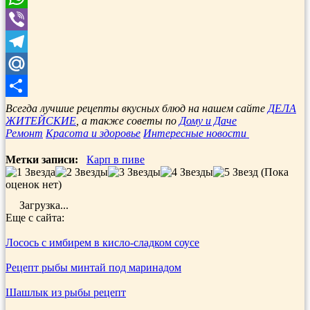
WhatsApp
Viber
Telegram
Mail.Ru
Отправить
Всегда лучшие рецепты вкусных блюд на нашем сайте
ДЕЛА
ЖИТЕЙСКИЕ
, а также советы по
Дому и Даче
Ремонт
Красота и здоровье
Интересные новости
Метки записи:
Карп в пиве
(Пока
оценок нет)
Загрузка...
Еще с сайта:
Лосось с имбирем в кисло-сладком соусе
Рецепт рыбы минтай под маринадом
Шашлык из рыбы рецепт